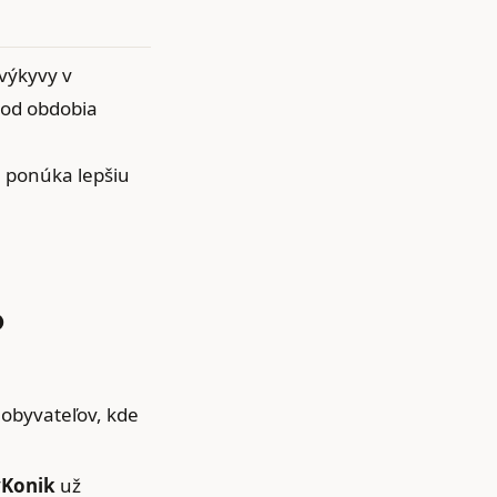
výkyvy v
i od obdobia
u ponúka lepšiu
o
 obyvateľov, kde
Konik
už