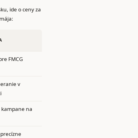
ku, ide o ceny za
 mája:
A
pre FMCG
eranie v
i
é kampane na
 precízne