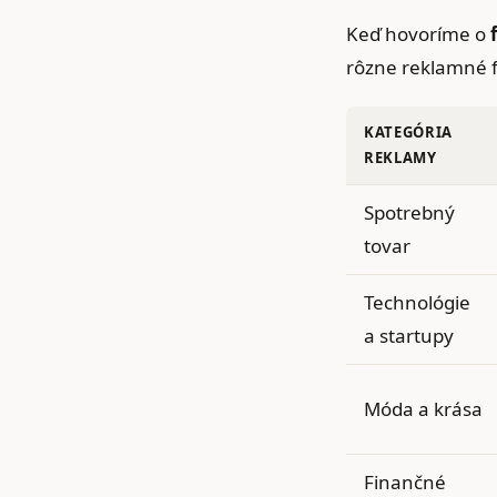
Keď hovoríme o
rôzne reklamné f
KATEGÓRIA
REKLAMY
Spotrebný
tovar
Technológie
a startupy
Móda a krása
Finančné