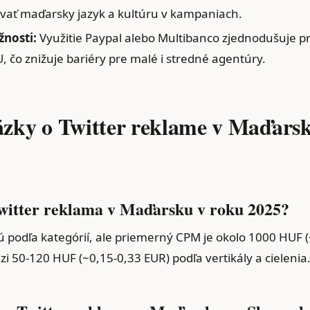
ovať maďarsky jazyk a kultúru v kampaniach.
nosti:
Využitie Paypal alebo Multibanco zjednodušuje p
, čo znižuje bariéry pre malé i stredné agentúry.
tázky o Twitter reklame v Maďars
Twitter reklama v Maďarsku v roku 2025?
 podľa kategórií, ale priemerný CPM je okolo 1000 HUF (
i 50-120 HUF (~0,15-0,33 EUR) podľa vertikály a cielenia