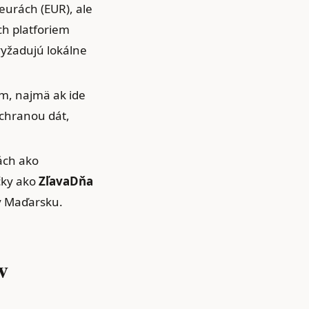
eurách (EUR), ale
ch platforiem
vyžadujú lokálne
m, najmä ak ide
ochranou dát,
ách ako
čky ako
ZľavaDňa
 v Maďarsku.
v