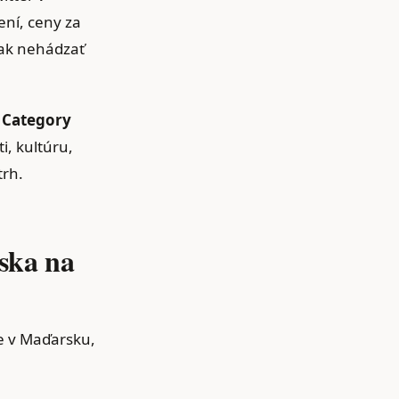
ení, ceny za
pak nehádzať
l Category
i, kultúru,
trh.
ska na
ne v Maďarsku,