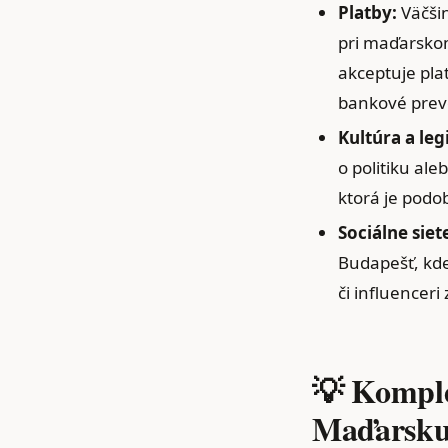
Platby:
Väčšin
pri maďarskom
akceptuje pla
bankové prev
Kultúra a legi
o politiku ale
ktorá je podo
Sociálne siet
Budapešť, kde
či influenceri
💡 Komple
Maďarsku