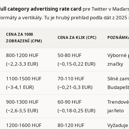
full category advertising rate card
pre Twitter v Maďars
ormáty a vertikály. Tu je hrubý prehľad podľa dát z 2025
CENA ZA 1000
CENA ZA KLIK (CPC)
POZNÁMK
ZOBRAZENÍ (CPM)
800-1200 HUF
50-80 HUF
Výborné 
(~2,2-3,3 EUR)
(~0,15-0,22 EUR)
značky
1100-1500 HUF
70-110 HUF
Silné zam
(~3-4,1 EUR)
(~0,21-0,3 EUR)
Budapešt
900-1300 HUF
60-90 HUF
Trendov
(~2,6-3,5 EUR)
(~0,18-0,25 EUR)
jar/leto
1200-1600 HUF
80-120 HUF
Vyžaduje