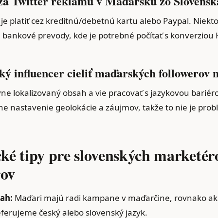
 za Twitter reklamu v Maďarsku zo Slovensk
je platiť cez kreditnú/debetnú kartu alebo Paypal. Niekt
e bankové prevody, kde je potrebné počítať s konverziou
ý influencer cieliť maďarských followerov n
ne lokalizovaný obsah a vie pracovať s jazykovou bariéro
e nastavenie geolokácie a záujmov, takže to nie je prob
cké tipy pre slovenských marketér
rov
ah:
Maďari majú radi kampane v maďarčine, rovnako a
ferujeme český alebo slovenský jazyk.