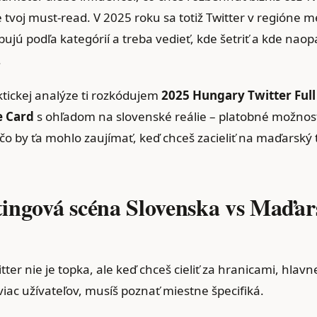
 tvoj must-read. V 2025 roku sa totiž Twitter v regióne m
ujú podľa kategórií a treba vedieť, kde šetriť a kde nao
.
ktickej analýze ti rozkódujem
2025 Hungary Twitter Ful
e Card
s ohľadom na slovenské reálie – platobné možnost
čo by ťa mohlo zaujímať, keď chceš zacieliť na maďarský 
ingová scéna Slovenska vs Maďar
ter nie je topka, ale keď chceš cieliť za hranicami, hlav
viac užívateľov, musíš poznať miestne špecifiká.