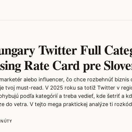
ngary Twitter Full Cate
sing Rate Card pre Slov
 marketér alebo influencer, čo chce rozbehnúť biznis 
je tvoj must-read. V 2025 roku sa totiž Twitter v reg
hybujú podľa kategórií a treba vedieť, kde šetriť a 
e do vetra. V tejto mega praktickej analýze ti rozk
INÚTY