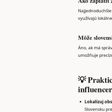
Ako zaplatiť
Najjednoduchšie 
využívajú lokáln
Môže slovensk
Áno, ak má správ
umožňuje precízn
💡 Prakti
influence
Lokalizuj obs
Slovensku pre