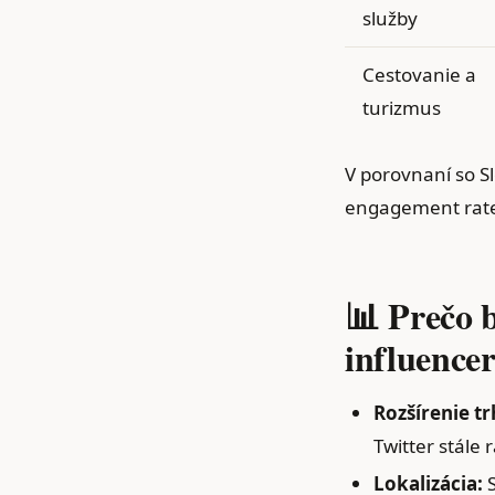
služby
Cestovanie a
turizmus
V porovnaní so S
engagement rate 
📊 Prečo 
influencer
Rozšírenie tr
Twitter stále 
Lokalizácia:
S