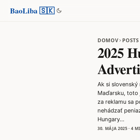
BaoLiba 🇸🇰
DOMOV
POSTS
2025 Hu
Adverti
Ak si slovenský
Maďarsku, toto 
za reklamu sa po
nehádzať peniaz
Hungary...
30. MÁJA 2025
·
4 M