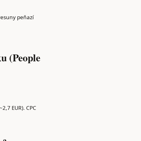
resuny peňazí
ku (People
~2,7 EUR). CPC
.