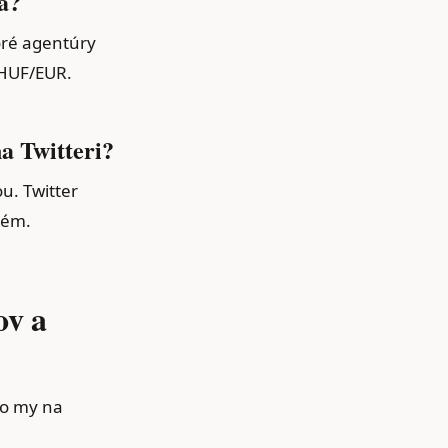
a?
oré agentúry
 HUF/EUR.
a Twitteri?
u. Twitter
lém.
ov a
ko my na