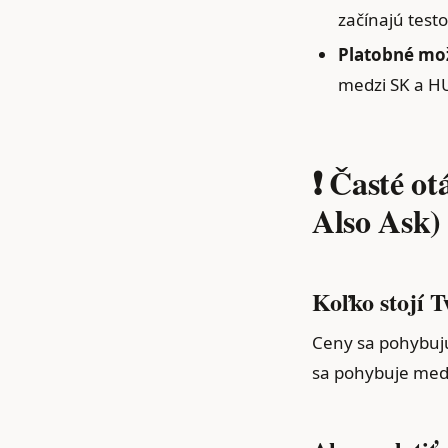
začínajú test
Platobné mož
medzi SK a HU
❗ Časté o
Also Ask)
Koľko stojí 
Ceny sa pohybujú
sa pohybuje medz