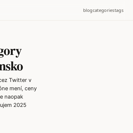
blog
categories
tags
gory
ensko
cez Twitter v
ióne mení, ceny
kde naopak
ódujem 2025