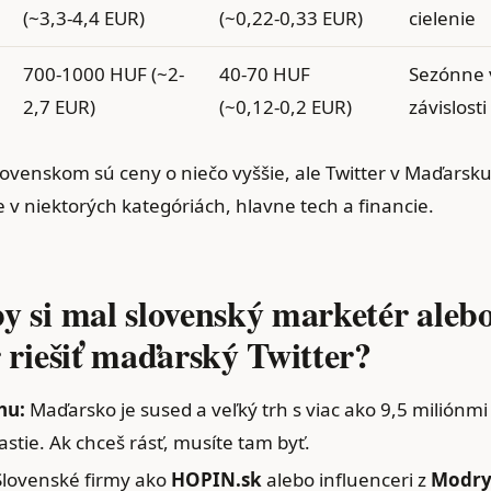
(~3,3-4,4 EUR)
(~0,22-0,33 EUR)
cielenie
700-1000 HUF (~2-
40-70 HUF
Sezónne 
2,7 EUR)
(~0,12-0,2 EUR)
závislost
lovenskom sú ceny o niečo vyššie, ale Twitter v Maďarsk
v niektorých kategóriách, hlavne tech a financie.
by si mal slovenský marketér aleb
 riešiť maďarský Twitter?
hu:
Maďarsko je sused a veľký trh s viac ako 9,5 miliónmi
rastie. Ak chceš rásť, musíte tam byť.
lovenské firmy ako
HOPIN.sk
alebo influenceri z
Modry