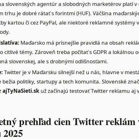
a slovenských agentúr a slobodných marketérov platí v 
 trhu je dobré rátať s forintmi (HUF). Väčšina maďarský
tby kartou či cez PayPal, ale niektoré reklamné systémy 
ody.
slatíva:
Maďarsko má prísnejšie pravidlá na obsah reklá
bo citlivé témy. Zároveň treba počítať s GDPR a lokálnou 
bná slovenskej, ale s drobnými odlišnosťami.
e:
Twitter je v Maďarsku silnejší než u nás, hlavne v mest
 bežia politiky, startupy a tech komunita. Slovenské zna
 z
ajTyNaSieti.sk
už začínajú testovať Twitter reklamu aj
tný prehľad cien Twitter reklám 
 2025