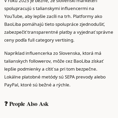
V roku 2025 je bežné, že slovenskí marketéri
spolupracujú s talianskymi influencermi na
YouTube, aby lepšie zacíli na trh. Platformy ako
BaoLiba pomáhajú tieto spolupráce zjednodušiť,
zabezpečiť transparentné platby a vyjednať správne
ceny podľa full category vertising.
Napríklad influencerka zo Slovenska, ktorá má
talianskych followerov, môže cez BaoLiba získať
lepšie podmienky a cítiť sa pri tom bezpečne.
Lokálne platobné metódy sú SEPA prevody alebo
PayPal, ktoré sú bežné a rýchle.
❓ People Also Ask