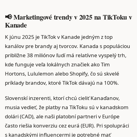
📢 Marketingové trendy v 2025 na TikToku v
Kanade
K júnu 2025 je TikTok v Kanade jedným z top
kanálov pre brandy aj tvorcov. Kanada s populáciou
približne 38 miliónov ľudí má relatívne vyspelý trh,
kde funguje veľa lokálnych značiek ako Tim
Hortons, Lululemon alebo Shopify, čo sú skvelé
príklady brandov, ktoré TikTok dávajú na 100%.
Slovenskí inzerenti, ktorí chcú cieliť Kanaďanov,
musia vedieť, že platby na TikToku sú v kanadskom
dolári (CAD), ale naši platobní partneri v Európe
často riešia konverziu cez eurá (EUR). Pri spolupráci
s kanadskými influencermi je potrebné mať