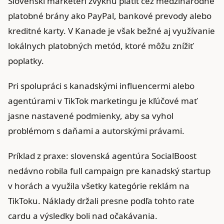
Slovenskí marketéri zvyknú platiť cez medzinárodné
platobné brány ako PayPal, bankové prevody alebo
kreditné karty. V Kanade je však bežné aj využívanie
lokálnych platobných metód, ktoré môžu znížiť
poplatky.
Pri spolupráci s kanadskými influencermi alebo
agentúrami v TikTok marketingu je kľúčové mať
jasne nastavené podmienky, aby sa vyhol
problémom s daňami a autorskými právami.
Príklad z praxe: slovenská agentúra SocialBoost
nedávno robila full campaign pre kanadský startup
v horách a využila všetky kategórie reklám na
TikToku. Náklady držali presne podľa tohto rate
cardu a výsledky boli nad očakávania.