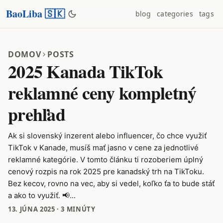
BaoLiba 🇸🇰
blog
categories
tags
DOMOV
POSTS
2025 Kanada TikTok
reklamné ceny kompletný
prehľad
Ak si slovenský inzerent alebo influencer, čo chce využiť
TikTok v Kanade, musíš mať jasno v cene za jednotlivé
reklamné kategórie. V tomto článku ti rozoberiem úplný
cenový rozpis na rok 2025 pre kanadský trh na TikToku.
Bez kecov, rovno na vec, aby si vedel, koľko ťa to bude stáť
a ako to využiť. 📢...
13. JÚNA 2025
·
3 MINÚTY