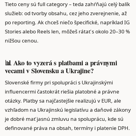
Tieto ceny sú full category – teda zahŕňajú celý balík
služieb: od tvorby obsahu, cez jeho zverejnenie, až
po reporting. Ak chceš niečo špecifické, napríklad IG
Stories alebo Reels len, môžeš rátať s okolo 20–30 %
nižšou cenou.
📊 Ako to vyzerá s platbami a právnymi
vecami v Slovensku a Ukrajine?
Slovenské firmy pri spolupráci s Ukrajinskými
influencermi častokrát riešia platobné a právne
otázky. Platby sa najčastejšie realizujú v EUR, ale
vzhľadom na Ukrajinskú legislatívu a daňové zákony
je dobré mať jasnú zmluvu na spoluprácu, kde sú
definované práva na obsah, termíny i platenie DPH.