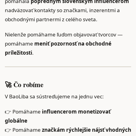
pomáhala
popredným slovenským influencerom
nadväzovať kontakty so značkami, inzerentmi a
obchodnými partnermi z celého sveta.
Nielenže pomáhame ľuďom objavovať tvorcov —
pomáhame
meniť pozornosť na obchodné
príležitosti
.
🚀 Čo robíme
V BaoLiba sa sústreďujeme na jednu vec:
👉 Pomáhame
influencerom monetizovať
globálne
👉 Pomáhame
značkám rýchlejšie nájsť vhodných