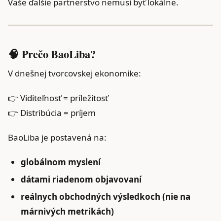
Vaše ďalšie partnerstvo nemusí byť lokálne.
🧠 Prečo BaoLiba?
V dnešnej tvorcovskej ekonomike:
👉 Viditeľnosť = príležitosť
👉 Distribúcia = príjem
BaoLiba je postavená na:
globálnom myslení
dátami riadenom objavovaní
reálnych obchodných výsledkoch (nie na
márnivých metrikách)