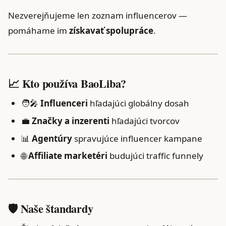
Nezverejňujeme len zoznam influencerov —
pomáhame im
získavať spolupráce
.
📈 Kto používa BaoLiba?
🧑‍🎤
Influenceri
hľadajúci globálny dosah
💼
Značky a inzerenti
hľadajúci tvorcov
📊
Agentúry
spravujúce influencer kampane
🌐
Affiliate marketéri
budujúci traffic funnely
🛡️ Naše štandardy