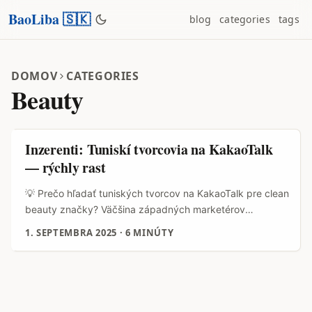
BaoLiba 🇸🇰
blog
categories
tags
DOMOV
CATEGORIES
Beauty
Inzerenti: Tuniskí tvorcovia na KakaoTalk
— rýchly rast
💡 Prečo hľadať tuniských tvorcov na KakaoTalk pre clean
beauty značky? Väčšina západných marketérov
okamžite skočí na TikTok alebo Instagram — to poznáme.
1. SEPTEMBRA 2025
·
6 MINÚTY
Ale ak chceme reálne preraziť v regióne ako Tunisko
(jazyk, kultúra, nákupné návyky), stojí za to pozrieť sa na
menej tradičné kanály a lokálne komunikačné návyky.
KakaoTalk nie je prvá platforma, čo napadne pri Tunisku
— predsa však má svoju špecifickú hodnotu tam, kde sú