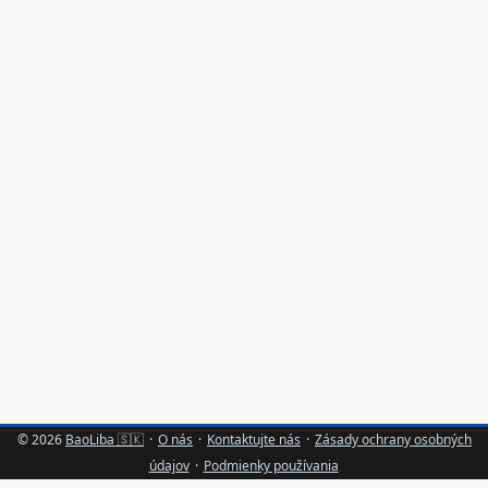
tvorcovia aktívni v closed‑communities, open‑chatoch a
cez priame správy. Pre clean beauty značky to znamená
kvalitné leady, osobné odporúčania a vyššiu mieru
dôvery pri nákupe kozmetiky cez odporúčanie. ...
© 2026
BaoLiba 🇸🇰
·
O nás
·
Kontaktujte nás
·
Zásady ochrany osobných
údajov
·
Podmienky používania