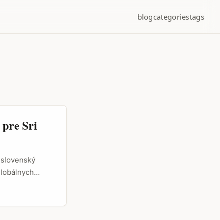
blog
categories
tags
 pre Sri
i slovenský
globálnych
rýchlo rastúceho
nskí brand
ax video