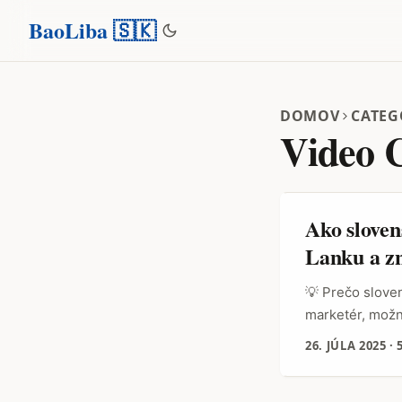
BaoLiba 🇸🇰
DOMOV
CATEG
Video 
Ako sloven
Lanku a z
💡 Prečo sloven
marketér, možn
platformách ako
26. JÚLA 2025
·
trhu s unikátn
manažéri a tvo