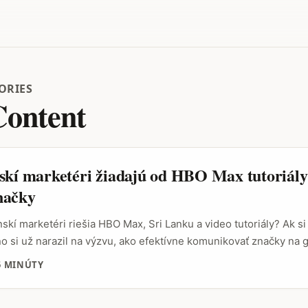
ORIES
Content
skí marketéri žiadajú od HBO Max tutoriály
načky
skí marketéri riešia HBO Max, Sri Lanku a video tutoriály? Ak s
o si už narazil na výzvu, ako efektívne komunikovať značky na 
 HBO Max – a to nielen pre domáci trh. Sri Lanka je príkladom 
5 MINÚTY
ymi kultúrnymi a mediálnymi požiadavkami. Preto sa mnohí slove
rcovia obsahu začali zaujímať o to, ako presne žiadať od HBO M