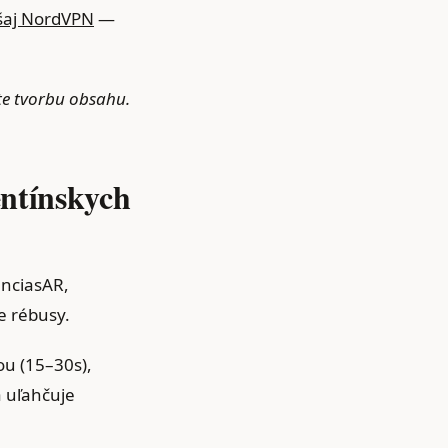
šaj NordVPN
—
te tvorbu obsahu.
entínskych
enciasAR,
e rébusy.
ou (15–30s),
 uľahčuje