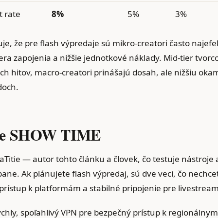
 rate
8%
5%
3%
e, že pre flash výpredaje sú mikro‑creatori často najefek
ra zapojenia a nižšie jednotkové náklady. Mid‑tier tvorco
ch hitov, macro‑creatori prinášajú dosah, ale nižšiu oka
doch.
tie SHOW TIME
Titie — autor tohto článku a človek, čo testuje nástroje 
ne. Ak plánujete flash výpredaj, sú dve veci, čo nechcet
prístup k platformám a stabilné pripojenie pre livestream
ýchly, spoľahlivý VPN pre bezpečný prístup k regionálny