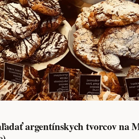
hľadať argentínskych tvorcov na M
e)