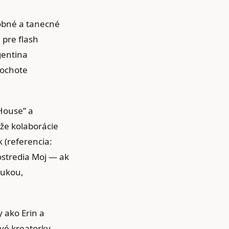
dobné a tanecné
 pre flash
gentina
 ochote
House” a
že kolaborácie
 (referencia:
ostredia Moj — ak
nukou,
y ako Erin a
ové kreatorky