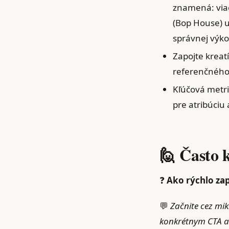
znamená: viac
(Bop House) u
správnej výko
Zapojte kreat
referenčného 
Kľúčová metri
pre atribúciu
🙋 Často 
❓
Ako rýchlo za
💬
Začnite cez mi
konkrétnym CTA a 