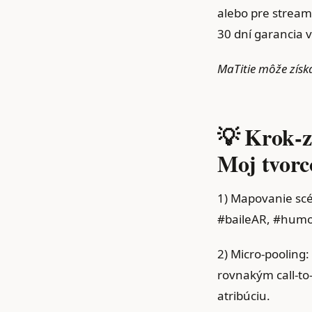
alebo pre strea
30 dní garancia v
MaTitie môže získ
💡 Krok‑z
Moj tvorc
1) Mapovanie scé
#baileAR, #humor
2) Micro‑pooling:
rovnakým call‑to
atribúciu.