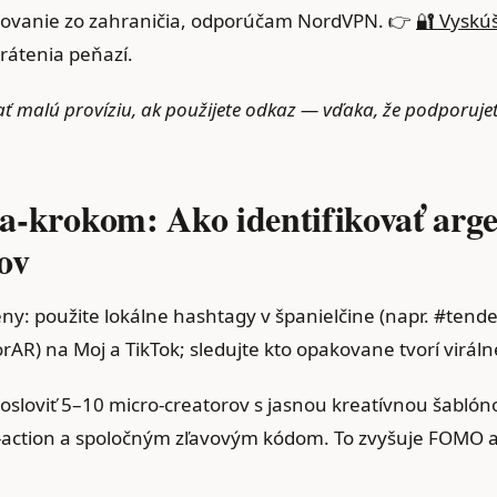
movanie zo zahraničia, odporúčam NordVPN. 👉
🔐 Vyskú
rátenia peňazí.
ať malú províziu, ak použijete odkaz — vďaka, že podporuje
a‑krokom: Ako identifikovať arg
ov
ny: použite lokálne hashtagy v španielčine (napr. #tend
AR) na Moj a TikTok; sledujte kto opakovane tvorí viráln
 osloviť 5–10 micro‑creatorov s jasnou kreatívnou šablón
‑action a spoločným zľavovým kódom. To zvyšuje FOMO a