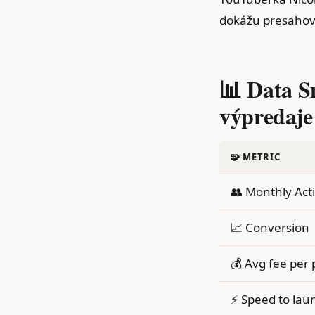
dokážu presahova
📊 Data S
výpredaje
🧩 METRIC
👥 Monthly Act
📈 Conversion
💰 Avg fee per 
⚡ Speed to lau