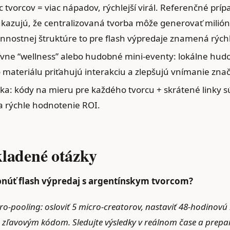
 tvorcov = viac nápadov, rýchlejší virál. Referenčné prí
kazujú, že centralizovaná tvorba môže generovať milión
nnostnej štruktúre to pre flash výpredaje znamená rých
ívne “wellness” alebo hudobné mini‑eventy: lokálne hu
materiálu priťahujú interakciu a zlepšujú vnímanie znač
ka: kódy na mieru pre každého tvorcu + skrátené linky
 a rýchle hodnotenie ROI.
kladené otázky
pnúť flash výpredaj s argentínskym tvorcom?
kro‑pooling: osloviť 5 micro‑creatorov, nastaviť 48‑hodino
zľavovým kódom. Sledujte výsledky v reálnom čase a prepare