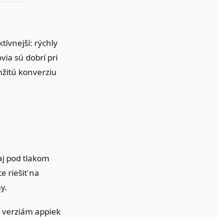
tívnejší: rýchly
via sú dobrí pri
mžitú konverziu
aj pod tlakom
e riešiť na
y.
m verziám appiek