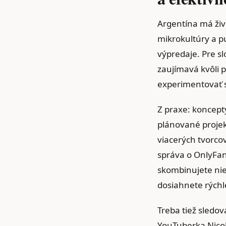
Argentína má živ
mikrokultúry a p
výpredaje. Pre sl
zaujímavá kvôli 
experimentovať s
Z praxe: koncept
plánované proje
viacerých tvorcov
správa o OnlyFan
skombinujete nie
dosiahnete rýchl
Treba tiež sledov
YouTuberka Nicol