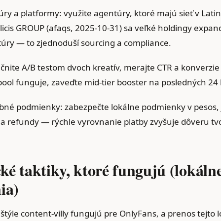
ry a platformy: využite agentúry, ktoré majú sieť v Lati
licis GROUP (afaqs, 2025‑10‑31) sa veľké holdingy expan
úry — to zjednoduší sourcing a compliance.
začnite A/B testom dvoch kreatív, merajte CTR a konverzie
‑pool funguje, zaveďte mid‑tier booster na posledných 2
obné podmienky: zabezpečte lokálne podmienky v pesos, 
 a refundy — rýchle vyrovnanie platby zvyšuje dôveru tv
ké taktiky, ktoré fungujú (lokáln
ia)
štýle content‑villy fungujú pre OnlyFans, a prenos tejto 