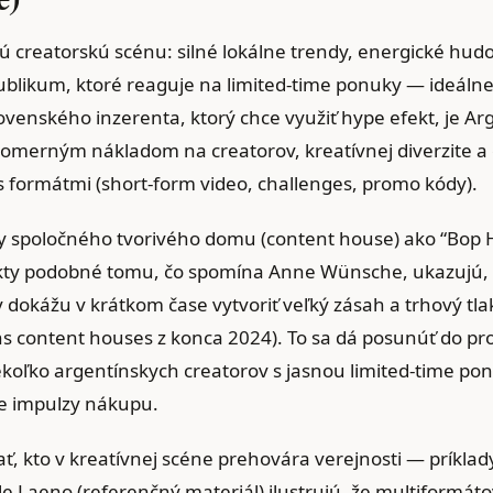
ú creatorskú scénu: silné lokálne trendy, energické hu
ublikum, ktoré reaguje na limited‑time ponuky — ideálne
ovenského inzerenta, ktorý chce využiť hype efekt, je Ar
pomerným nákladom na creatorov, kreatívnej diverzite a
 formátmi (short‑form video, challenges, promo kódy).
y spoločného tvorivého domu (content house) ako “Bop 
kty podobné tomu, čo spomína Anne Wünsche, ukazujú, 
 dokážu v krátkom čase vytvoriť veľký zásah a trhový tlak
s content houses z konca 2024). To sa dá posunúť do pr
koľko argentínskych creatorov s jasnou limited‑time po
e impulzy nákupu.
ať, kto v kreatívnej scéne prehovára verejnosti — príklad
e Laeno (referenčný materiál) ilustrujú, že multiformát