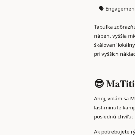
🗣️ Engagement
Tabuľka zdôrazňuj
nábeh, vyššia mie
škálovaní lokálny
pri vyšších nákla
😎 MaTi
Ahoj, volám sa Ma
last‑minute kampa
poslednú chvíľu: 
Ak potrebujete r