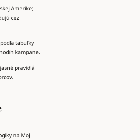
nskej Amerike;
dujú cez
 podľa tabuľky
4 hodín kampane.
jasné pravidlá
orcov.
e
logiky na Moj