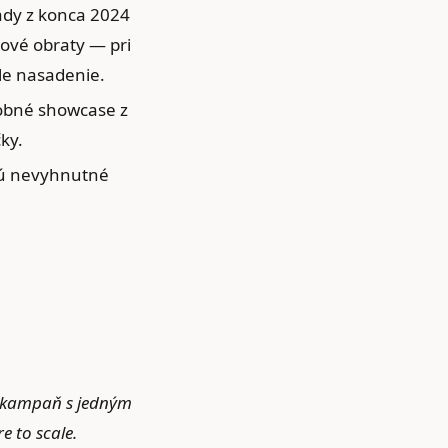
pady z konca 2024
ové obraty — pri
le nasadenie.
dobné showcase z
ky.
 sú nevyhnutné
vú kampaň s jedným
 to scale.