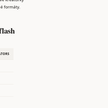
né formáty.
flash
ATORS