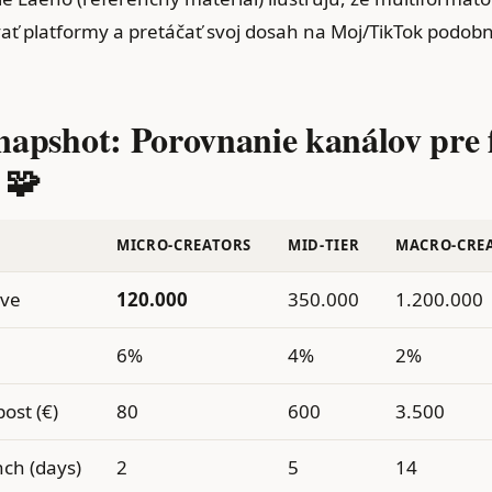
ť platformy a pretáčať svoj dosah na Moj/TikTok podob
napshot: Porovnanie kanálov pre 
 🧩
MICRO‑CREATORS
MID‑TIER
MACRO‑CRE
ive
120.000
350.000
1.200.000
6%
4%
2%
post (€)
80
600
3.500
nch (days)
2
5
14