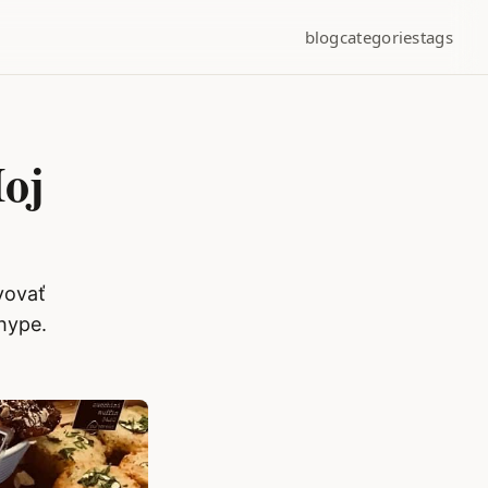
blog
categories
tags
Moj
vovať
 hype.