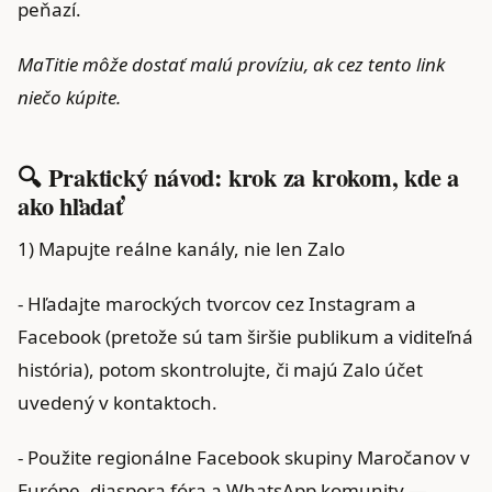
peňazí.
MaTitie môže dostať malú províziu, ak cez tento link
niečo kúpite.
🔍 Praktický návod: krok za krokom, kde a
ako hľadať
1) Mapujte reálne kanály, nie len Zalo
- Hľadajte marockých tvorcov cez Instagram a
Facebook (pretože sú tam širšie publikum a viditeľná
história), potom skontrolujte, či majú Zalo účet
uvedený v kontaktoch.
- Použite regionálne Facebook skupiny Maročanov v
Európe, diaspora fóra a WhatsApp komunity —