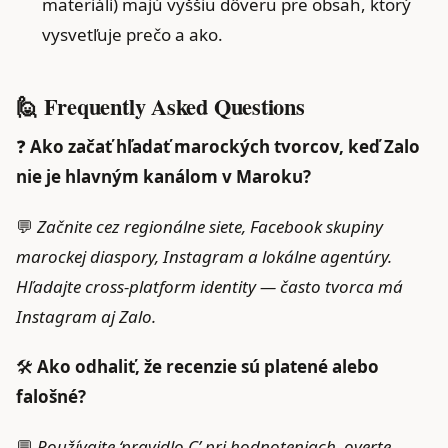
materiáli) majú vyššiu dôveru pre obsah, ktorý
vysvetľuje prečo a ako.
🙋 Frequently Asked Questions
❓
Ako začať hľadať marockých tvorcov, keď Zalo
nie je hlavným kanálom v Maroku?
💬
Začnite cez regionálne siete, Facebook skupiny
marockej diaspory, Instagram a lokálne agentúry.
Hľadajte cross‑platform identity — často tvorca má
Instagram aj Zalo.
🛠️
Ako odhaliť, že recenzie sú platené alebo
falošné?
💬
Používajte ‘pravidlo C’ pri hodnoteniach, overte