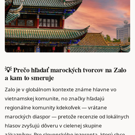
💡 Prečo hľadať marockých tvorcov na Zalo
a kam to smeruje
Zalo je v globálnom kontexte známe hlavne vo
vietnamskej komunite, no značky hľadajú
regionálne komunity kdekoľvek — vrátane
marockých diaspor — pretože recenzie od lokálnych
hlasov zvyšujú dôveru v cielenej skupine
zákazníkov. Pre slovenského inzerenta, ktorý chce