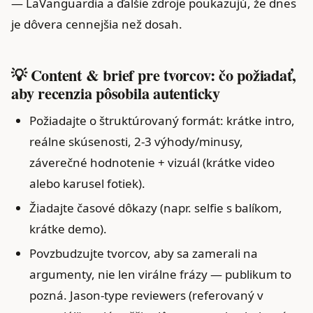
— LaVanguardia a ďalšie zdroje poukazujú, že dnes
je dôvera cennejšia než dosah.
💡 Content & brief pre tvorcov: čo požiadať,
aby recenzia pôsobila autenticky
Požiadajte o štruktúrovaný formát: krátke intro,
reálne skúsenosti, 2‑3 výhody/minusy,
záverečné hodnotenie + vizuál (krátke video
alebo karusel fotiek).
Žiadajte časové dôkazy (napr. selfie s balíkom,
krátke demo).
Povzbudzujte tvorcov, aby sa zamerali na
argumenty, nie len virálne frázy — publikum to
pozná. Jason‑type reviewers (referovaný v