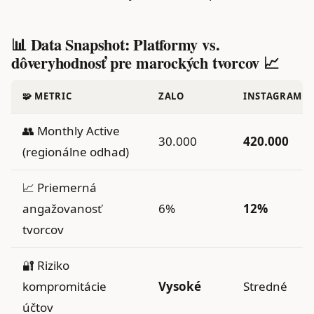
📊 Data Snapshot: Platformy vs.
dôveryhodnosť pre marockých tvorcov 📈
🧩 METRIC
ZALO
INSTAGRAM
👥 Monthly Active
30.000
420.000
(regionálne odhad)
📈 Priemerná
angažovanosť
6%
12%
tvorcov
🔐 Riziko
kompromitácie
Vysoké
Stredné
účtov