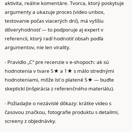
aktivita, reálne komentáre. Tvorca, ktorý poskytuje
argumenty a ukazuje proces (video unbox,
testovanie počas viacerých dní), má vyššiu
dôveryhodnosť — to podporuje aj expert v
referencii, ktorý radí hodnotiť obsah podľa
argumentov, nie len virality.
- Pravidlo „C“ pre recenzie v e‑shopoch: ak sú
hodnotenia v tvare 5★ a 1★ s málo strednými
hodnoteniami, môže ísť o platené 5★ — buďte
skeptickí (inšpirácia z referenčného materiálu).
- Požiadajte o nezávislé dôkazy: krátke video s
časovou značkou, fotografie produktu s detailmi,
screeny z objednávky.