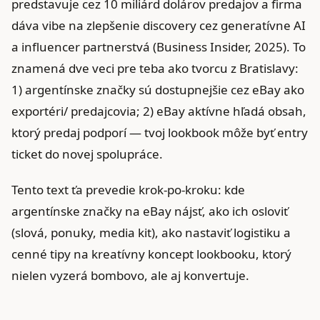
predstavuje cez 10 miliárd dolárov predajov a firma
dáva vibe na zlepšenie discovery cez generatívne AI
a influencer partnerstvá (Business Insider, 2025). To
znamená dve veci pre teba ako tvorcu z Bratislavy:
1) argentínske značky sú dostupnejšie cez eBay ako
exportéri/ predajcovia; 2) eBay aktívne hľadá obsah,
ktorý predaj podporí — tvoj lookbook môže byť entry
ticket do novej spolupráce.
Tento text ťa prevedie krok‑po‑kroku: kde
argentínske značky na eBay nájsť, ako ich osloviť
(slová, ponuky, media kit), ako nastaviť logistiku a
cenné tipy na kreatívny koncept lookbooku, ktorý
nielen vyzerá bombovo, ale aj konvertuje.