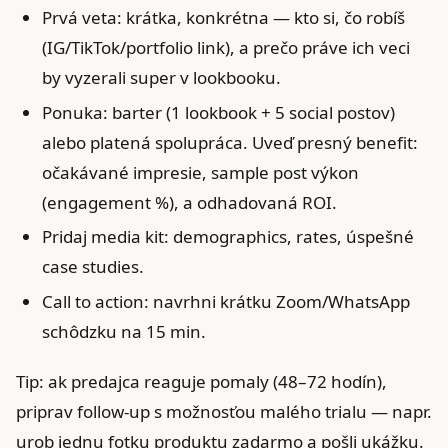
Prvá veta: krátka, konkrétna — kto si, čo robíš
(IG/TikTok/portfolio link), a prečo práve ich veci
by vyzerali super v lookbooku.
Ponuka: barter (1 lookbook + 5 social postov)
alebo platená spolupráca. Uveď presný benefit:
očakávané impresie, sample post výkon
(engagement %), a odhadovaná ROI.
Pridaj media kit: demographics, rates, úspešné
case studies.
Call to action: navrhni krátku Zoom/WhatsApp
schôdzku na 15 min.
Tip: ak predajca reaguje pomaly (48–72 hodín),
priprav follow‑up s možnosťou malého trialu — napr.
urob jednu fotku produktu zadarmo a pošli ukážku.