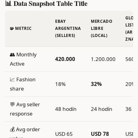
📊 Data Snapshot Table Title
GLOB
EBAY
MERCADO
LISTI
🧩 METRIC
ARGENTINA
LIBRE
(ARG
(SELLERS)
(LOCAL)
ZNAČ
👥 Monthly
420.000
1.200.000
560.
Active
📈 Fashion
18%
32%
20%
share
💬 Avg seller
48 hodín
24 hodín
36 h
response
💰 Avg order
USD 65
USD 78
USD 