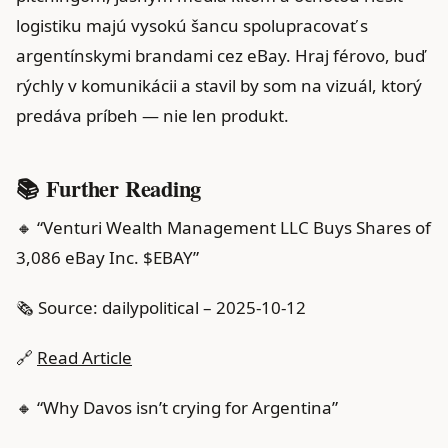
logistiku majú vysokú šancu spolupracovať s
argentínskymi brandami cez eBay. Hraj férovo, buď
rýchly v komunikácii a stavil by som na vizuál, ktorý
predáva príbeh — nie len produkt.
📚 Further Reading
🔸 “Venturi Wealth Management LLC Buys Shares of
3,086 eBay Inc. $EBAY”
🗞️ Source: dailypolitical – 2025-10-12
🔗
Read Article
🔸 “Why Davos isn’t crying for Argentina”