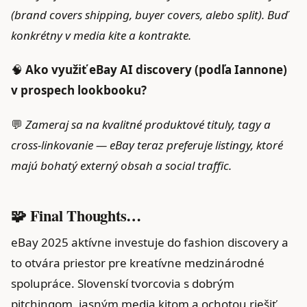
(brand covers shipping, buyer covers, alebo split). Buď
konkrétny v media kite a kontrakte.
🧠
Ako využiť eBay AI discovery (podľa Iannone)
v prospech lookbooku?
💬
Zameraj sa na kvalitné produktové tituly, tagy a
cross‑linkovanie — eBay teraz preferuje listingy, ktoré
majú bohatý externý obsah a social traffic.
🧩 Final Thoughts…
eBay 2025 aktívne investuje do fashion discovery a
to otvára priestor pre kreatívne medzinárodné
spolupráce. Slovenskí tvorcovia s dobrým
pitchingom, jasným media kitom a ochotou riešiť