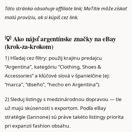
Táto stránka obsahuje affiliate link; MaTitie môže získať
malú províziu, ak si kúpiš cez link.
💡 Ako nájsť argentínske značky na eBay
(krok‑za‑krokom)
1) Hľadaj cez filtry: použij krajinu predajcu
“Argentina”, kategóriu “Clothing, Shoes &
Accessories” a kľúčové slová v španielčine (ej:
“marca”, “diseño”, “hecho en Argentina”).
2) Sleduj listingy s medzinárodnou dopravou — tie
už majú skúsenosti s exportom. Podľa eBay
stratégie (Iannone) sú práve takéto listingy priorita
pri expanzii fashion obsahu.