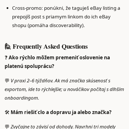
Cross‑promo: ponúkni, že taguješ eBay listing a
prepojíš post s priamym linkom do ich eBay
shopu (pomáha discoverability).
🙋 Frequently Asked Questions
❓
Ako rýchlo môžem premeniť oslovenie na
platenú spoluprácu?
💬
V praxi 2–6 týždňov. Ak má značka skúsenosť s
exportom, ide to rýchlejšie; u nováčikov počítaj s dlhším
onboardingom.
🛠️
Mám riešiť clo a dopravu ja alebo značka?
💬
Zvyčajne to závisí od dohody. Navrhni tri modely