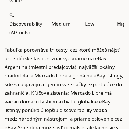
value
🔍
Discoverability
Medium
Low
High
(AI/tools)
Tabuľka porovnáva tri cesty, cez ktoré môžeš nájsť
argentínske fashion značky: priamo na eBay
Argentina (miestni predajcovia), najväčší lokálny
marketplace Mercado Libre a globálne eBay listingy,
kde sa objavujú argentínske značky exportujúce do
zahraničia. Kľúčové zistenia: Mercado Libre má
väčšiu domácu fashion aktivitu, globálne eBay
listingy ponúkajú lepšiu discoverability vďaka
medzinárodným nástrojom, a priame oslovenie cez
eBay Argentina môže byť pomalšie, ale lacnejšie v