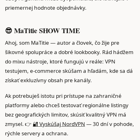
priemernej hodnote objednávky.
😎 MaTitie SHOW TIME
Ahoj, som MaTitie — autor a človek, čo žije pre
šikovné spolupráce a dobré lookbooky. Rád hádžem
do mixu nástroje, ktoré fungujú v reále: VPN
testujem, e‑commerce skúšam a hľadám, kde sa dá
získať exkluzívny obsah pre kanály.
Ak potrebuješ istotu pri prístupe na zahraničné
platformy alebo chceš testovať regionálne listingy
bez geografických limitov, skúsiť kvalitný VPN má
zmysel. 👉
🔐 Vyskúšaj NordVPN
— 30 dní v pohode,
rýchle servery a ochrana.