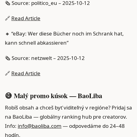
🗞️ Source: politico_eu – 2025-10-12
🔗
Read Article
🔸 “eBay: Wer diese Bücher noch im Schrank hat,
kann schnell abkassieren”
🗞️ Source: netzwelt – 2025-10-12
🔗
Read Article
😅 Malý promo kúsok — BaoLiba
Robíš obsah a chceš byť viditeľný v regióne? Pridaj sa
na BaoLiba — globálny ranking hub pre creatorov.
Info:
info@baoliba.com
— odpovedáme do 24–48
hodín.