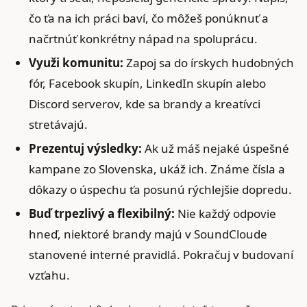
čo ťa na ich práci baví, čo môžeš ponúknuť a
načrtnúť konkrétny nápad na spoluprácu.
Využi komunitu:
Zapoj sa do írskych hudobných
fór, Facebook skupín, LinkedIn skupín alebo
Discord serverov, kde sa brandy a kreatívci
stretávajú.
Prezentuj výsledky:
Ak už máš nejaké úspešné
kampane zo Slovenska, ukáž ich. Známe čísla a
dôkazy o úspechu ťa posunú rýchlejšie dopredu.
Buď trpezlivý a flexibilný:
Nie každý odpovie
hneď, niektoré brandy majú v SoundCloude
stanovené interné pravidlá. Pokračuj v budovaní
vzťahu.