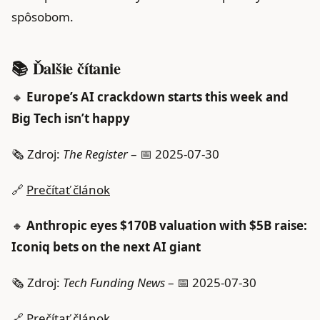
spôsobom.
📚 Ďalšie čítanie
🔸
Europe’s AI crackdown starts this week and
Big Tech isn’t happy
🗞️ Zdroj:
The Register
– 📅 2025-07-30
🔗
Prečítať článok
🔸
Anthropic eyes $170B valuation with $5B raise:
Iconiq bets on the next AI giant
🗞️ Zdroj:
Tech Funding News
– 📅 2025-07-30
🔗
Prečítať článok