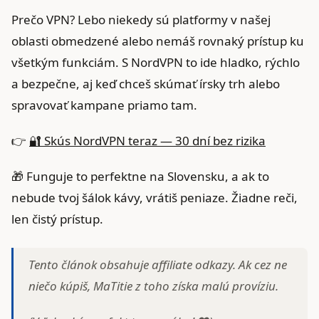
Prečo VPN? Lebo niekedy sú platformy v našej
oblasti obmedzené alebo nemáš rovnaký prístup ku
všetkým funkciám. S NordVPN to ide hladko, rýchlo
a bezpečne, aj keď chceš skúmať írsky trh alebo
spravovať kampane priamo tam.
👉
🔐 Skús NordVPN teraz — 30 dní bez rizika
🎁 Funguje to perfektne na Slovensku, a ak to
nebude tvoj šálok kávy, vrátiš peniaze. Žiadne reči,
len čistý prístup.
Tento článok obsahuje affiliate odkazy. Ak cez ne
niečo kúpiš, MaTitie z toho získa malú províziu.