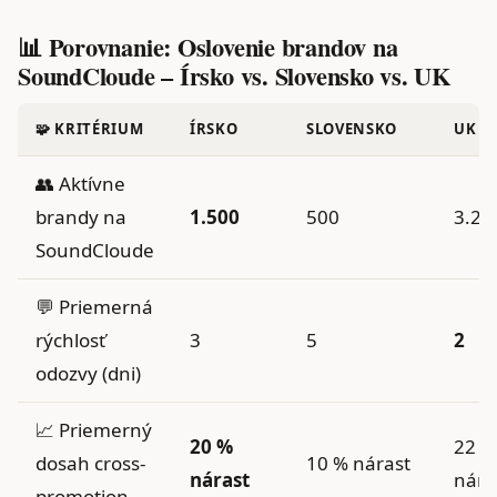
📊 Porovnanie: Oslovenie brandov na
SoundCloude – Írsko vs. Slovensko vs. UK
🧩 KRITÉRIUM
ÍRSKO
SLOVENSKO
UK
👥 Aktívne
brandy na
1.500
500
3.20
SoundCloude
💬 Priemerná
rýchlosť
3
5
2
odozvy (dni)
📈 Priemerný
20 %
22 %
dosah cross-
10 % nárast
nárast
nára
promotion