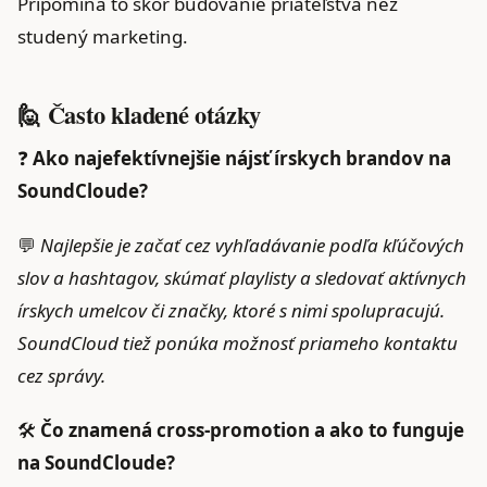
Pripomína to skôr budovanie priateľstva než
studený marketing.
🙋 Často kladené otázky
❓
Ako najefektívnejšie nájsť írskych brandov na
SoundCloude?
💬
Najlepšie je začať cez vyhľadávanie podľa kľúčových
slov a hashtagov, skúmať playlisty a sledovať aktívnych
írskych umelcov či značky, ktoré s nimi spolupracujú.
SoundCloud tiež ponúka možnosť priameho kontaktu
cez správy.
🛠️
Čo znamená cross-promotion a ako to funguje
na SoundCloude?