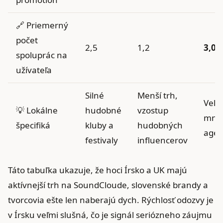
🔗 Priemerný
počet
2,5
1,2
3,0
spoluprác na
užívateľa
Silné
Menší trh,
Veľký
💡 Lokálne
hudobné
vzostup
množ
špecifiká
kluby a
hudobných
agen
festivaly
influencerov
Táto tabuľka ukazuje, že hoci Írsko a UK majú
aktívnejší trh na SoundCloude, slovenské brandy a
tvorcovia ešte len naberajú dych. Rýchlosť odozvy je
v Írsku veľmi slušná, čo je signál seriózneho záujmu