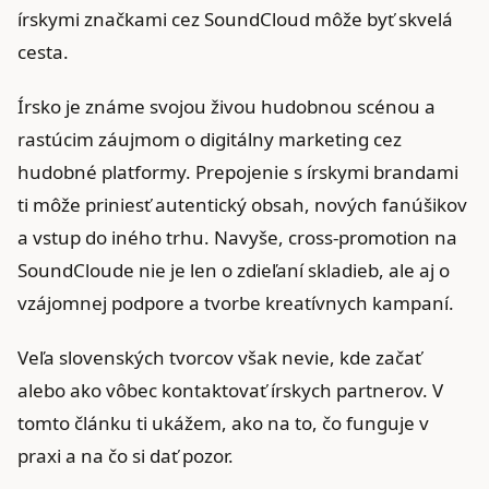
írskymi značkami cez SoundCloud môže byť skvelá
cesta.
Írsko je známe svojou živou hudobnou scénou a
rastúcim záujmom o digitálny marketing cez
hudobné platformy. Prepojenie s írskymi brandami
ti môže priniesť autentický obsah, nových fanúšikov
a vstup do iného trhu. Navyše, cross-promotion na
SoundCloude nie je len o zdieľaní skladieb, ale aj o
vzájomnej podpore a tvorbe kreatívnych kampaní.
Veľa slovenských tvorcov však nevie, kde začať
alebo ako vôbec kontaktovať írskych partnerov. V
tomto článku ti ukážem, ako na to, čo funguje v
praxi a na čo si dať pozor.