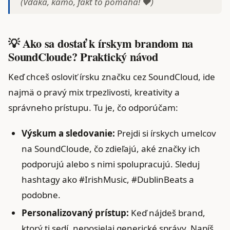
(Vďaka, kámo, fakt to pomáha! ❤️)
💡 Ako sa dostať k írskym brandom na
SoundCloude? Praktický návod
Keď chceš osloviť írsku značku cez SoundCloud, ide
najmä o pravý mix trpezlivosti, kreativity a
správneho prístupu. Tu je, čo odporúčam:
Výskum a sledovanie:
Prejdi si írskych umelcov
na SoundCloude, čo zdieľajú, aké značky ich
podporujú alebo s nimi spolupracujú. Sleduj
hashtagy ako #IrishMusic, #DublinBeats a
podobne.
Personalizovaný prístup:
Keď nájdeš brand,
ktorý ti sedí, neposielaj generické správy. Napíš,