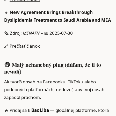
🔸
New Agreement Brings Breakthrough
Dyslipidemia Treatment to Saudi Arabia and MEA
🗞️ Zdroj:
MENAFN
– 📅 2025-07-30
🔗
Prečítať článok
😅 Malý nehanebný plug (dúfam, že ti to
nevadí)
Ak tvoríš obsah na Facebooku, TikToku alebo
podobných platformách, nedovoľ, aby tvoj obsah
zapadol prachom.
🔥 Pridaj sa k
BaoLiba
— globálnej platforme, ktorá