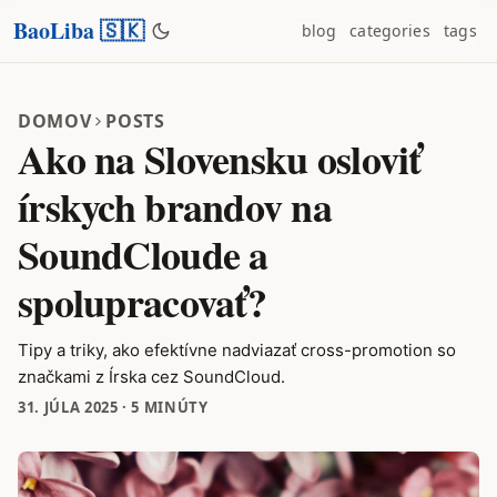
BaoLiba 🇸🇰
blog
categories
tags
DOMOV
POSTS
Ako na Slovensku osloviť
írskych brandov na
SoundCloude a
spolupracovať?
Tipy a triky, ako efektívne nadviazať cross-promotion so
značkami z Írska cez SoundCloud.
31. JÚLA 2025
·
5 MINÚTY