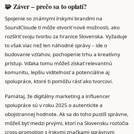
🧩 Záver – prečo sa to oplatí?
Spojenie so známymi írskymi brandmi na
SoundCloude ti môže otvoriť nové možnosti, ako
rozšíriť svoju tvorbu za hranice Slovenska. Vyžaduje
to však viac než len náhodné správy – ide o
budovanie vzťahov, pochopenie trhu a kreatívny
prístup. Vďaka tomu môžeš získať relevantnú
komunitu, lepšiu viditeľnosť a potenciálne aj
spolupráce, ktoré ti pomôžu rásť ako tvorcovi.
Pamätaj, že digitálny marketing a influencer
spolupráce sú v roku 2025 o autenticite a
obojstrannej hodnote. Ak sa do toho pustíš správne,
môžeš byť medzi prvými, ktorí na Slovensku roztočia
cross-promotion s írskymi značkami správnym