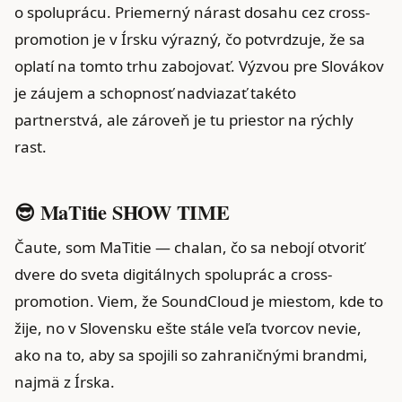
o spoluprácu. Priemerný nárast dosahu cez cross-
promotion je v Írsku výrazný, čo potvrdzuje, že sa
oplatí na tomto trhu zabojovať. Výzvou pre Slovákov
je záujem a schopnosť nadviazať takéto
partnerstvá, ale zároveň je tu priestor na rýchly
rast.
😎 MaTitie SHOW TIME
Čaute, som MaTitie — chalan, čo sa nebojí otvoriť
dvere do sveta digitálnych spoluprác a cross-
promotion. Viem, že SoundCloud je miestom, kde to
žije, no v Slovensku ešte stále veľa tvorcov nevie,
ako na to, aby sa spojili so zahraničnými brandmi,
najmä z Írska.