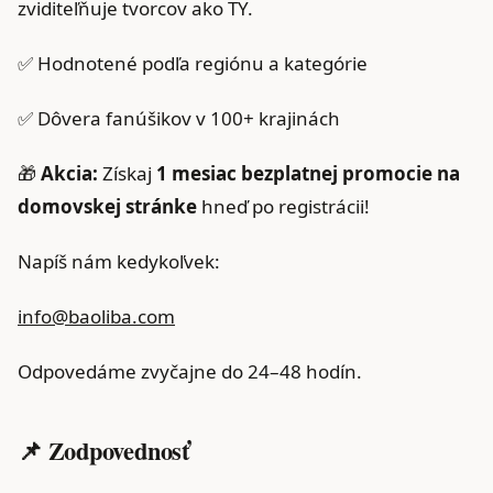
zviditeľňuje tvorcov ako TY.
✅ Hodnotené podľa regiónu a kategórie
✅ Dôvera fanúšikov v 100+ krajinách
🎁
Akcia:
Získaj
1 mesiac bezplatnej promocie na
domovskej stránke
hneď po registrácii!
Napíš nám kedykoľvek:
info@baoliba.com
Odpovedáme zvyčajne do 24–48 hodín.
📌 Zodpovednosť