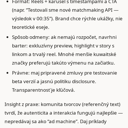
Formát: Reels + karusel s timestampami a CTA
(napr. “Testovali sme nové matchmaking API —
výsledok v 00:35”). Brand chce rýchle ukážky, nie
teoretické eseje.
Spôsob odmeny: ak nemajú rozpočet, navrhni
barter: exkluzívny preview, highlight v story s
linkom a trvalý reel. Mnohé menšie kuwaitské
značky preferujú takúto výmenu na začiatku.
Právne: maj pripravené zmluvy pre testovanie
beta verzií a jasnú politiku disclosure.
Transparentnosť je kľúčová.
Insight z praxe: komunita tvorcov (referenčný text)
tvrdí, že autenticita a interakcia fungujú najlepšie —
nepredávaj sa ako “ad machine”. Daj príklady