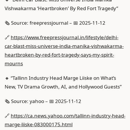
Vishwakarma ‘Heartbroken’ By Red Fort Tragedy”
🗞️ Source: freepressjournal – 📅 2025-11-12
🔗
https://www.freepressjournal.in/lifestyle/delhi-
car-blast-miss-universe-india-manika-vishwakarma-
heartbroken-by-red-fort-tragedy-says-my-spirit-
mourns
🔸 “Tallinn Industry Head Marge Liiske on What’s
New, TV Drama Growth, AI, and Hollywood Guests”
🗞️ Source: yahoo – 📅 2025-11-12
🔗
https://ca.news.yahoo.com/tallinn-industry-head-
marge-liiske-083000175.html