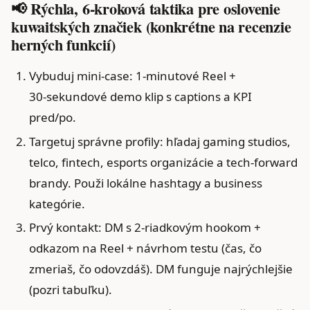
📢 Rýchla, 6-kroková taktika pre oslovenie
kuwaitských značiek (konkrétne na recenzie
herných funkcií)
Vybuduj mini‑case: 1‑minutové Reel +
30‑sekundové demo klip s captions a KPI
pred/po.
Targetuj správne profily: hľadaj gaming studios,
telco, fintech, esports organizácie a tech‑forward
brandy. Použi lokálne hashtagy a business
kategórie.
Prvý kontakt: DM s 2‑riadkovým hookom +
odkazom na Reel + návrhom testu (čas, čo
zmeriaš, čo odovzdáš). DM funguje najrýchlejšie
(pozri tabuľku).