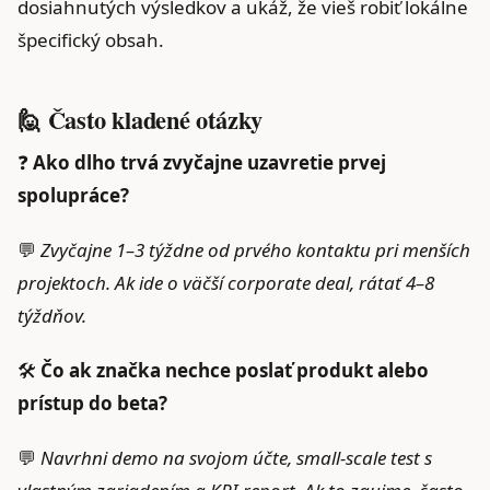
dosiahnutých výsledkov a ukáž, že vieš robiť lokálne
špecifický obsah.
🙋 Často kladené otázky
❓
Ako dlho trvá zvyčajne uzavretie prvej
spolupráce?
💬
Zvyčajne 1–3 týždne od prvého kontaktu pri menších
projektoch. Ak ide o väčší corporate deal, rátať 4–8
týždňov.
🛠️
Čo ak značka nechce poslať produkt alebo
prístup do beta?
💬
Navrhni demo na svojom účte, small‑scale test s