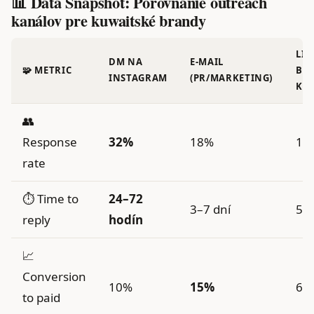
📊 Data Snapshot: Porovnanie outreach
kanálov pre kuwaitské brandy
LIN
DM NA
E‑MAIL
🧩 METRIC
B2
INSTAGRAM
(PR/MARKETING)
KO
👥
Response
32%
18%
12
rate
⏱️ Time to
24–72
3–7 dní
5–1
reply
hodín
📈
Conversion
10%
15%
6%
to paid