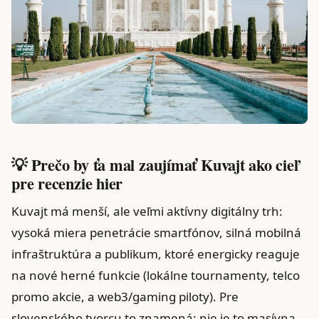
💡 Prečo by ťa mal zaujímať Kuvajt ako cieľ
pre recenzie hier
Kuvajt má menší, ale veľmi aktívny digitálny trh:
vysoká miera penetrácie smartfónov, silná mobilná
infraštruktúra a publikum, ktoré energicky reaguje
na nové herné funkcie (lokálne tournamenty, telco
promo akcie, a web3/gaming piloty). Pre
slovenského tvorcu to znamená: nie je to masívna