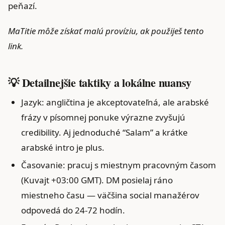
peňazí.
MaTitie môže získať malú províziu, ak použiješ tento
link.
💡 Detailnejšie taktiky a lokálne nuansy
Jazyk: angličtina je akceptovateľná, ale arabské
frázy v písomnej ponuke výrazne zvyšujú
credibility. Aj jednoduché “Salam” a krátke
arabské intro je plus.
Časovanie: pracuj s miestnym pracovným časom
(Kuvajt +03:00 GMT). DM posielaj ráno
miestneho času — väčšina social manažérov
odpovedá do 24‑72 hodín.