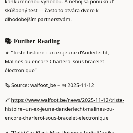
konkurenčnou výhodou. A neboj sa ponúknuť
skúšobný test — často to otvára dvere k
dlhodobejším partnerstvám.
📚 Further Reading
🔸 “Triste histoire : un ex-jeune d’Anderlecht,
Malines ou encore Charleroi sous bracelet
électronique”
🗞️ Source: walfoot_be – 📅 2025-11-12
🔗
https://www.walfoot.be/news/2025-11-12/triste-
histoire--un-ex-jeune-danderlecht-malines-ou-
encore-charleroi-sous-bracelet-electronique
🔸 “Delhi Car Blast: Miss Universe India Manika