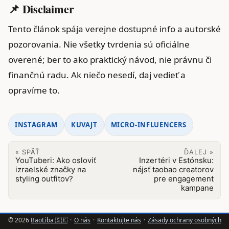
📌 Disclaimer
Tento článok spája verejne dostupné info a autorské
pozorovania. Nie všetky tvrdenia sú oficiálne
overené; ber to ako praktický návod, nie právnu či
finančnú radu. Ak niečo nesedí, daj vedieť a
opravíme to.
INSTAGRAM
KUVAJT
MICRO-INFLUENCERS
« SPÄŤ
ĎALEJ »
YouTuberi: Ako osloviť
Inzertéri v Estónsku:
izraelské značky na
nájsť taobao creatorov
styling outfitov?
pre engagement
kampane
© 2026
BaoLiba 🇸🇰
·
O nás
·
Kontaktujte nás
·
Zásady ochrany osobných