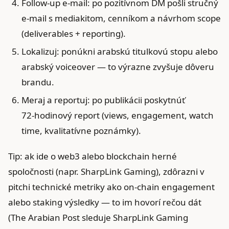
Follow-up e‑mail: po pozitívnom DM pošli stručný
e‑mail s mediakitom, cenníkom a návrhom scope
(deliverables + reporting).
Lokalizuj: ponúkni arabskú titulkovú stopu alebo
arabský voiceover — to výrazne zvyšuje dôveru
brandu.
Meraj a reportuj: po publikácii poskytnúť
72‑hodinový report (views, engagement, watch
time, kvalitatívne poznámky).
Tip: ak ide o web3 alebo blockchain herné
spoločnosti (napr. SharpLink Gaming), zdôrazni v
pitchi technické metriky ako on‑chain engagement
alebo staking výsledky — to im hovorí rečou dát
(The Arabian Post sleduje SharpLink Gaming