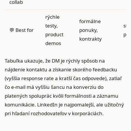
collab
rýchle
formálne
testy,
str
💬 Best for
ponuky,
product
par
kontrakty
demos
Tabuľka ukazuje, že DM je rýchly spôsob na
nájdenie kontaktu a získanie skorého feedbacku
(vyššia response rate a kratší čas odpovede), zatiaľ
čo e‑mail má vyššiu šancu na konverziu do
platených spoluprác kvôli formálnosti a záznamu
komunikácie. LinkedIn je najpomalejší, ale užitočný
pri hľadaní rozhodovateľov v korporáciách.