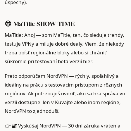
úspechy).
😎 MaTitie SHOW TIME
MaTitie: Ahoj — som MaTitie, ten, čo sleduje trendy,
testuje VPNy a miluje dobré dealy. Viem, že niekedy
treba obísť regionálne bloky alebo si chrániť
súkromie pri testovaní beta verzií hier.
Preto odporúčam NordVPN — rýchly, spoľahlivý a
ideálny na prácu s testovacím prístupom z rôznych
regiónov. Ak potrebuješ overiť, ako sa hra správa vo
verzii dostupnej len v Kuvajte alebo inom regióne,
NordVPN to zjednoduší.
👉
🔐 Vyskúšaj NordVPN
— 30 dní záruka vrátenia