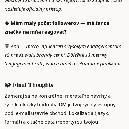
vlastným zariadením a KPI report. Ak to zaujme, často
nasleduje oficiálny prístup.
🧠
Mám malý počet followerov — má šanca
značka na mňa reagovať?
💬
Áno — micro‑influenceri s vysokým engagementom
sú pre Kuwaiti brandy cenní. Dôležité sú metriky
(engagement rate, watch time) a relevantné publikum.
🧩 Final Thoughts
Zameraj sa na konkrétne, merateľné návrhy a
rýchle ukážky hodnoty. DM je tvoj rýchly vstupný
bod, e‑mail uzavrie obchod. Lokalizácia (jazyk,
formát) a citačné dáta (reporty) sú tvojou