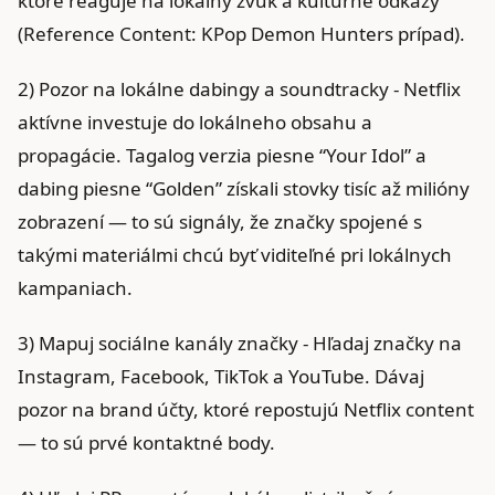
ktoré reaguje na lokálny zvuk a kultúrne odkazy
(Reference Content: KPop Demon Hunters prípad).
2) Pozor na lokálne dabingy a soundtracky - Netflix
aktívne investuje do lokálneho obsahu a
propagácie. Tagalog verzia piesne “Your Idol” a
dabing piesne “Golden” získali stovky tisíc až milióny
zobrazení — to sú signály, že značky spojené s
takými materiálmi chcú byť viditeľné pri lokálnych
kampaniach.
3) Mapuj sociálne kanály značky - Hľadaj značky na
Instagram, Facebook, TikTok a YouTube. Dávaj
pozor na brand účty, ktoré repostujú Netflix content
— to sú prvé kontaktné body.