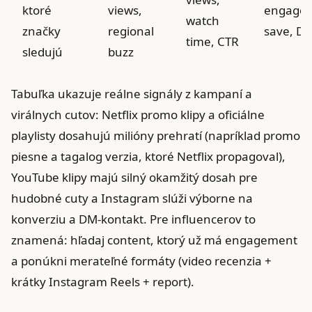
ktoré
views,
engage
watch
značky
regional
save, D
time, CTR
sledujú
buzz
Tabuľka ukazuje reálne signály z kampaní a
virálnych cutov: Netflix promo klipy a oficiálne
playlisty dosahujú milióny prehratí (napríklad promo
piesne a tagalog verzia, ktoré Netflix propagoval),
YouTube klipy majú silný okamžitý dosah pre
hudobné cuty a Instagram slúži výborne na
konverziu a DM‑kontakt. Pre influencerov to
znamená: hľadaj content, ktorý už má engagement
a ponúkni merateľné formáty (video recenzia +
krátky Instagram Reels + report).