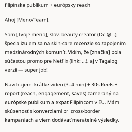
filipínske publikum + európsky reach
Ahoj [Meno/Team],
Som [Tvoje meno], slov. beauty creator (IG: @…),
špecializujem sa na skin-care recenzie so zapojením
medzinárodných komunít. Vidím, že [značka] bola
súčasťou promo pre Netflix (link: …), aj v Tagalog
verzii — super job!
Navrhujem: krátke video (3–4 min) + 30s Reels +
report (reach, engagement, saves) zameraný na
európske publikum a expat Filipíncom v EU. Mám
skúsenosť s konverziami pri cross‑border
kampaniach a viem dodávať merateľné výsledky.