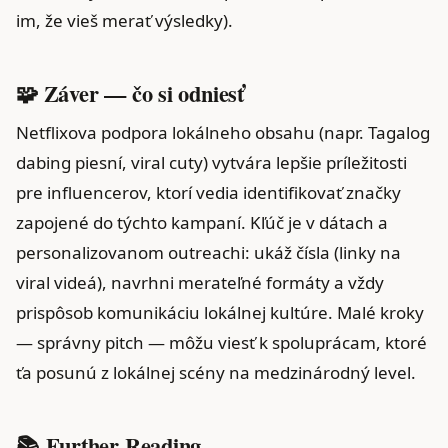
im, že vieš merať výsledky).
🧩 Záver — čo si odniesť
Netflixova podpora lokálneho obsahu (napr. Tagalog
dabing piesní, viral cuty) vytvára lepšie príležitosti
pre influencerov, ktorí vedia identifikovať značky
zapojené do týchto kampaní. Kľúč je v dátach a
personalizovanom outreachi: ukáž čísla (linky na
viral videá), navrhni merateľné formáty a vždy
prispôsob komunikáciu lokálnej kultúre. Malé kroky
— správny pitch — môžu viesť k spoluprácam, ktoré
ťa posunú z lokálnej scény na medzinárodný level.
📚 Further Reading