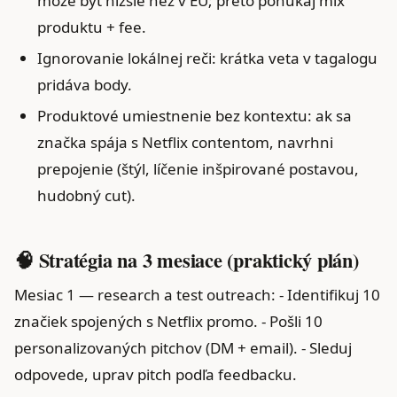
môže byť nižšie než v EU; preto ponúkaj mix
produktu + fee.
Ignorovanie lokálnej reči: krátka veta v tagalogu
pridáva body.
Produktové umiestnenie bez kontextu: ak sa
značka spája s Netflix contentom, navrhni
prepojenie (štýl, líčenie inšpirované postavou,
hudobný cut).
🧠 Stratégia na 3 mesiace (praktický plán)
Mesiac 1 — research a test outreach: - Identifikuj 10
značiek spojených s Netflix promo. - Pošli 10
personalizovaných pitchov (DM + email). - Sleduj
odpovede, uprav pitch podľa feedbacku.