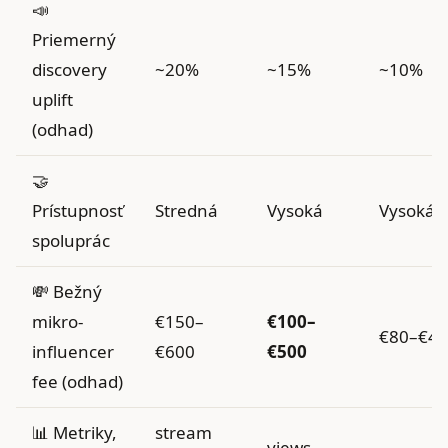
📣
Priemerný
discovery
~20%
~15%
~10%
uplift
(odhad)
🤝
Prístupnosť
Stredná
Vysoká
Vysoká
spoluprác
💸 Bežný
mikro-
€150–
€100–
€80–€4
influencer
€600
€500
fee (odhad)
📊 Metriky,
stream
views,