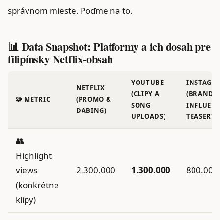
správnom mieste. Poďme na to.
📊 Data Snapshot: Platformy a ich dosah pre
filipínsky Netflix-obsah
YOUTUBE
INSTAGR
NETFLIX
(CLIPY A
(BRAND 
🧩 METRIC
(PROMO &
SONG
INFLUEN
DABING)
UPLOADS)
TEASERY)
👥
Highlight
views
2.300.000
1.300.000
800.000
(konkrétne
klipy)