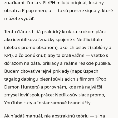
značkami. Ľudia v PL/PH milujú originál, lokálny
obsah a P‑pop energiu — to sú presne signály, ktoré
môžete využiť.
Tento článok ti dá praktický krok‑za‑krokom plán:
ako identifikovať značky spojené s Netflix titulmi
(alebo s promo obsahom), ako ich osloviť (šablóny a
KPI), a čo ponúknuť, aby ťa brali vážne — všetko s
dôrazom na dáta, príklady a reálne reakcie publika.
Budem citovať verejné príklady (napr. úspech
tagalog dabingu piesní súvisiacich s filmom KPop
Demon Hunters) a porovnám, kde má najväčší
zmysel loviť spolupráce: Netflix-súvisiace promo,
YouTube cuty a Instagramové brand účty.
Ak hľadáš manuál, nie abstraktnú teóriu — si na