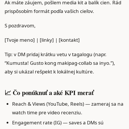
Ak máte záujem, pošlem media kit a balík cien. Rád
prispôsobím formát podľa vašich cieľov.
S pozdravom,
[Tvoje meno] | [linky] | [kontakt]
Tip: v DM pridaj krátku vetu v tagalogu (napr.
“Kumusta! Gusto kong makipag-collab sa inyo.”),
aby si ukázal rešpekt k lokálnej kultúre.
📈 Čo ponúknuť a aké KPI merať
Reach & Views (YouTube, Reels) — zameraj sa na
watch time pre video recenziu.
Engagement rate (IG) — saves a DMs sú