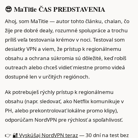
😎 MaTitie ČAS PREDSTAVENIA
Ahoj, som MaTitie — autor tohto článku, chalan, čo
žije pre dobré dealy, rozumné spolupráce a trochu
príliš veľa testovania krémov v noci. Testoval som
desiatky VPN a viem, že prístup k regionálnemu
obsahu a ochrana súkromia sú dôležité, keď robíš
outreach alebo chceš vidieť miestne promo videá
dostupné len v určitých regiónoch.
Ak potrebuješ rýchly prístup k regionálnemu
obsahu (napr. sledovať, ako Netflix komunikuje v
PH, alebo prekontrolovať lokálne promo klipy),
odporúčam NordVPN pre rýchlosť a spoľahlivosť.
👉
🔐 Vyskúšaj NordVPN teraz
— 30 dní na test bez