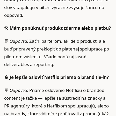
slov v tagalogu v pitchi výrazne zvyšuje šancu na
odpoveď.
🛠️
Mám ponúknuť produkt zdarma alebo platbu?
💬
Odpoveď:
Začni barterom, ak ide o produkt, ale
buď pripravený preklopiť do platenej spolupráce po
pilotnom výsledku. Všade ponúkaj jasné
deliverables a reporting.
🧠
Je lepšie osloviť Netflix priamo o brand tie‑in?
💬
Odpoveď:
Priame oslovenie Netflixu o branded
content je ťažké — lepšie sa sústrediť na značky a
PR agentúry, ktoré s Netflixom spolupracujú, alebo
na brandy, ktoré viditeľne profitovali z promo (ukáž