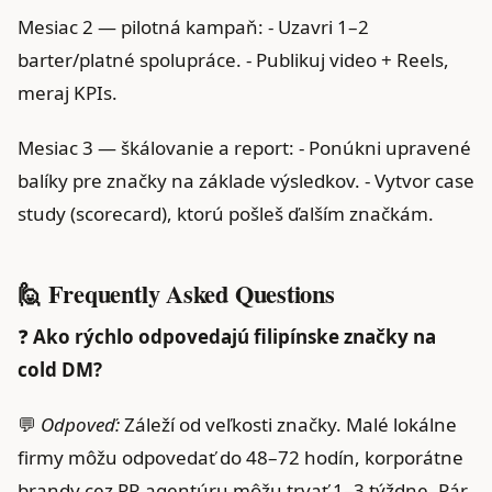
Mesiac 2 — pilotná kampaň: - Uzavri 1–2
barter/platné spolupráce. - Publikuj video + Reels,
meraj KPIs.
Mesiac 3 — škálovanie a report: - Ponúkni upravené
balíky pre značky na základe výsledkov. - Vytvor case
study (scorecard), ktorú pošleš ďalším značkám.
🙋 Frequently Asked Questions
❓
Ako rýchlo odpovedajú filipínske značky na
cold DM?
💬
Odpoveď:
Záleží od veľkosti značky. Malé lokálne
firmy môžu odpovedať do 48–72 hodín, korporátne
brandy cez PR agentúru môžu trvať 1–3 týždne. Pár