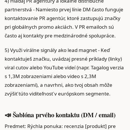
4) Hľadaj PR agentúry a lokálne distribučné
partnerstvá - Namiesto prvej línie DM často funguje
kontaktovanie PR agentúr, ktoré zastupujú značky
pri globálnych promo akciách. V PR emailoch sú
často aj kontakty pre medzinárodné spolupráce.
5) Využi virálne signály ako lead magnet - Keď
kontaktuješ značku, uvádzaj presné príklady (linky)
viral cutov alebo YouTube videí (napr. Tagalog verzia
s 1,3M zobrazeniami alebo video s 2,3M
zobrazeniami), a navrhni, ako tvoj obsah môže
zvýšiť túto viditeľnosť v európskom segmente.
📣 Šablóna prvého kontaktu (DM / email)
Predmet: Rýchla ponuka: recenzia [produkt] pre