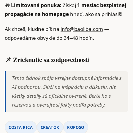
🎁
Limitovaná ponuka:
Získaj
1 mesiac bezplatnej
propagácie na homepage
hneď, ako sa prihlásiš!
Ak chceš, kľudne píš na
info@baoliba.com
—
odpovedáme obvykle do 24–48 hodín.
📌 Zrieknutie sa zodpovednosti
Tento článok spája verejne dostupné informácie s
AI podporou. Slúži na inšpiráciu a diskusiu, nie
všetky detaily sú oficiálne overené. Berte ho s
rezervou a overujte si fakty podľa potreby.
COSTA RICA
CREATOR
ROPOSO