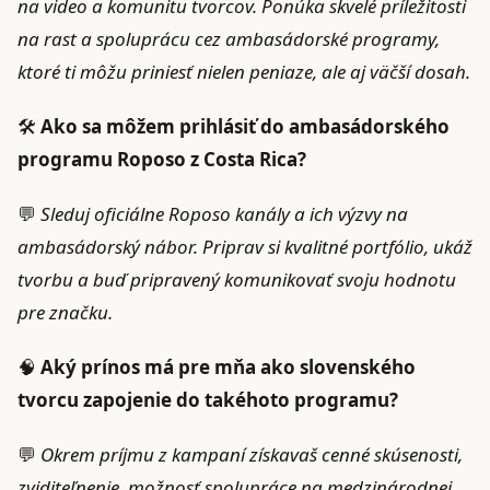
na video a komunitu tvorcov. Ponúka skvelé príležitosti
na rast a spoluprácu cez ambasádorské programy,
ktoré ti môžu priniesť nielen peniaze, ale aj väčší dosah.
🛠️
Ako sa môžem prihlásiť do ambasádorského
programu Roposo z Costa Rica?
💬
Sleduj oficiálne Roposo kanály a ich výzvy na
ambasádorský nábor. Priprav si kvalitné portfólio, ukáž
tvorbu a buď pripravený komunikovať svoju hodnotu
pre značku.
🧠
Aký prínos má pre mňa ako slovenského
tvorcu zapojenie do takéhoto programu?
💬
Okrem príjmu z kampaní získavaš cenné skúsenosti,
zviditeľnenie, možnosť spolupráce na medzinárodnej