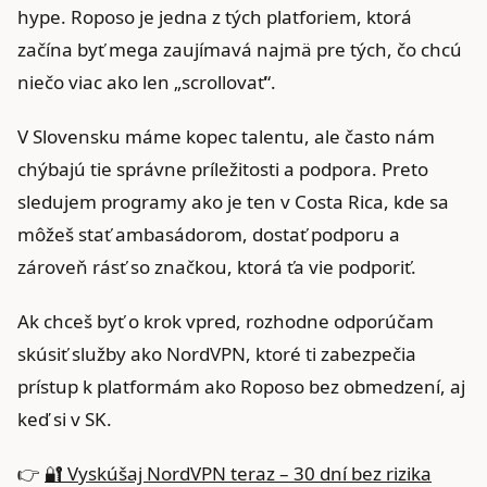
hype. Roposo je jedna z tých platforiem, ktorá
začína byť mega zaujímavá najmä pre tých, čo chcú
niečo viac ako len „scrollovať“.
V Slovensku máme kopec talentu, ale často nám
chýbajú tie správne príležitosti a podpora. Preto
sledujem programy ako je ten v Costa Rica, kde sa
môžeš stať ambasádorom, dostať podporu a
zároveň rásť so značkou, ktorá ťa vie podporiť.
Ak chceš byť o krok vpred, rozhodne odporúčam
skúsiť služby ako NordVPN, ktoré ti zabezpečia
prístup k platformám ako Roposo bez obmedzení, aj
keď si v SK.
👉
🔐 Vyskúšaj NordVPN teraz – 30 dní bez rizika