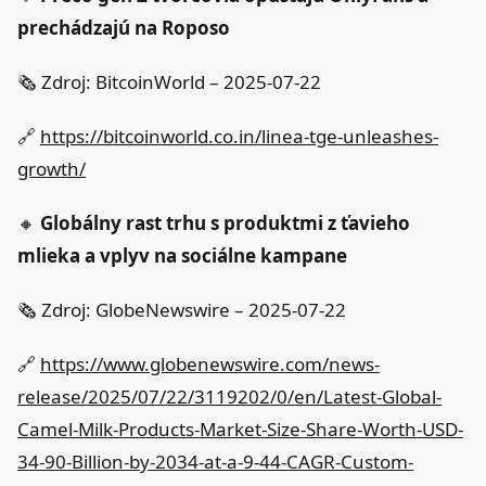
prechádzajú na Roposo
🗞️ Zdroj: BitcoinWorld – 2025-07-22
🔗
https://bitcoinworld.co.in/linea-tge-unleashes-
growth/
🔸
Globálny rast trhu s produktmi z ťavieho
mlieka a vplyv na sociálne kampane
🗞️ Zdroj: GlobeNewswire – 2025-07-22
🔗
https://www.globenewswire.com/news-
release/2025/07/22/3119202/0/en/Latest-Global-
Camel-Milk-Products-Market-Size-Share-Worth-USD-
34-90-Billion-by-2034-at-a-9-44-CAGR-Custom-