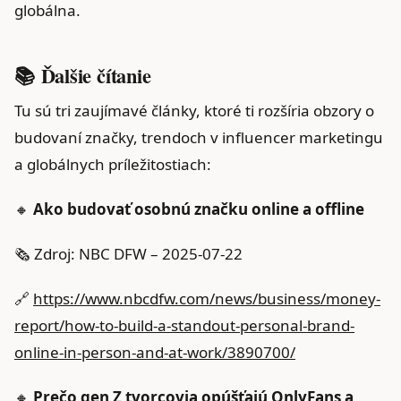
globálna.
📚 Ďalšie čítanie
Tu sú tri zaujímavé články, ktoré ti rozšíria obzory o
budovaní značky, trendoch v influencer marketingu
a globálnych príležitostiach:
🔸
Ako budovať osobnú značku online a offline
🗞️ Zdroj: NBC DFW – 2025-07-22
🔗
https://www.nbcdfw.com/news/business/money-
report/how-to-build-a-standout-personal-brand-
online-in-person-and-at-work/3890700/
🔸
Prečo gen Z tvorcovia opúšťajú OnlyFans a