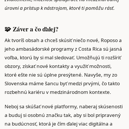
úrovni a prístup k nástrojom, ktoré ti pomôžu rásť.
🧩 Záver a čo ďalej?
Ak tvoríš obsah a chceš skúsiť niečo nové, Roposo a
jeho ambasádorské programy z Costa Rica sú jasná
voľba, ktorú by si mal sledovať. Umožňujú ti rozšíriť
obzory, získať nové kontakty a využiť možnosti,
ktoré ešte nie sú úplne presýtené. Navyše, my zo
Slovenska máme šancu byť medzi prvými, čo takto
rozbehnú kariéru v medzinárodnom kontexte.
Neboj sa skúšať nové platformy, naberaj skúsenosti
a buduj si osobnú značku tak, aby si bol pripravený
na budúcnosť, ktorá je čím ďalej viac digitálna a