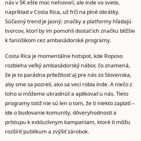
nás v SK ešte moc nehovorí, ale inde vo svete,
napríklad v Costa Rica, už frčí na plné obrátky.
Súčasný trend je jasný: značky a platformy hľadajú
tvorcov, ktorí by im pomohli dostať ich značku bližšie
k fanúšikom cez ambasádorské programy.
Costa Rica je momentálne hotspot, kde Roposo
rozbieha veľký ambasádorský nábor, čo znamená,
že je to parádna príležitosť aj pre nás zo Slovenska,
aby sme sa pozreli, ako sa veci robia inde. A niečo z
toho si môžeme ukradnúť a aplikovať u nás. Tieto
programy totiž nie sú len o tom, že ti niekto zaplatí –
ide o budovanie komunity, dôveryhodnosti a
prístupu k exkluzívnym kampaniam, ktoré ti môžu
rozšíriť publikum a zvýšiť zárobok.