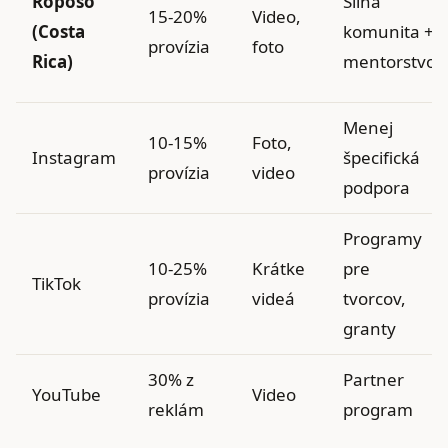
Roposo
Silná
15-20%
Video,
(Costa
komunita +
provízia
foto
Rica)
mentorstvo
Menej
10-15%
Foto,
Instagram
špecifická
provízia
video
podpora
Programy
10-25%
Krátke
pre
TikTok
provízia
videá
tvorcov,
granty
30% z
Partner
YouTube
Video
reklám
program