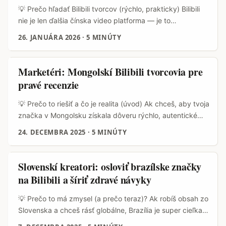
filtrovať reálne publikum a aké modely spolupráce
💡 Prečo hľadať Bilibili tvorcov (rýchlo, prakticky) Bilibili
fungujú v 2026. ...
nie je len ďalšia čínska video platforma — je to
epicentrum ACG kultúry, reálnych fandomov a super
26. JANUÁRA 2026
·
5 MINÚTY
angažovaných komunitných momentov. Keď tučne
funguje algoritmus, dokáže vyhnať video do stovák tisíc
zhliadnutí za pár hodín, hlavne v nischových témach
Marketéri: Mongolskí Bilibili tvorcovia pre
(anime, gaming, tech, hobby). Referenčný popis Bilibili
pravé recenzie
(MarketBeat/Business summaries) nás upozorňuje, že
platforma kombinuje on‑demand video, live streamy a
💡 Prečo to riešiť a čo je realita (úvod) Ak chceš, aby tvoja
unikátne “bullet comments” — čo znamená, že virálny
značka v Mongolsku získala dôveru rýchlo, autentické
dosah tu vyzerá inak než na TikToku alebo YouTube. ...
recenzie od lokálnych tvorcov na Bilibili dokážu divy.
24. DECEMBRA 2025
·
5 MINÚTY
Bilibili je platforma známa hlavne čínskym publikom, ale
pre regionálne kampane (vrátane Mongolska) čoraz
častejšie slúži ako živé miesto pre gaming, livestreamy a
Slovenskí kreatori: osloviť brazílske značky
recenzie — to potvrdzuje aj profil platformy v oficiálnych
na Bilibili a šíriť zdravé návyky
materiáloch, kde Bilibili ponúka video obsah, livestreamy
a e‑commerce možnosti (About Bilibili). ...
💡 Prečo to má zmysel (a prečo teraz)? Ak robíš obsah zo
Slovenska a chceš rásť globálne, Brazília je super cieľka
— veľká populácia, silná spotrebiteľská kultúra a značky,