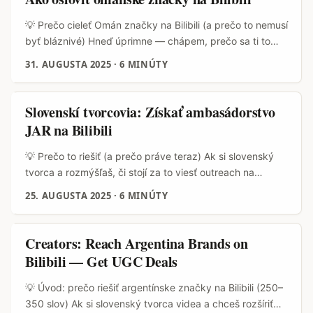
lokálne štúdiá, distribútori a regionálne e‑shop značky
testujú game‑feature rollouty v rámci menších kampaní a
💡 Prečo cieleť Omán značky na Bilibili (a prečo to nemusí
často hľadajú autentických creatorov z Európy, ktorí
byť bláznivé) Hneď úprimne — chápem, prečo sa ti to
vedia spraviť kvalitný gameplay test a porovnanie. ...
môže zdať zvláštne. Omán? Bilibili? Pre Slovenského
31. AUGUSTA 2025
·
6 MINÚTY
tvorcu to znie ako „out of left field“. Ale ak chceš rásť ako
creator, musíte myslieť globálne a ísť tam, kde sú peniaze
a pozornosť. Bilibili nie je len „čínsky YouTube“ — je to
Slovenskí tvorcovia: Získať ambasádorstvo
komunita mladých, nadšených ľudí, ktorí milujú gameplay,
JAR na Bilibili
livestreamy a výzvy, ktoré sa šíria ako viral. Bilibili navyše
stavia silu na interakcii (slávne „bullet chatting“) a
💡 Prečo to riešiť (a prečo práve teraz) Ak si slovenský
emóciách medzi tvorcami a publikom — to je presne
tvorca a rozmýšľaš, či stojí za to viesť outreach na
pôda, kde gameplay challenge môže explodovať. ...
značky z Južnej Afriky cez Bilibili — krátka odpoveď:
25. AUGUSTA 2025
·
6 MINÚTY
áno, ale s taktikou. Bilibili nie je len „čínsky YouTube“; je to
komunitný ekosystém zameraný na mladú generáciu s
unikátnymi formátmi (bullet chat, dlhé PT podia,
Creators: Reach Argentina Brands on
komunitné série). Firma sama hovorí o budovaní
Bilibili — Get UGC Deals
emocionálnych väzieb medzi tvorcami a publikom — to
robí platformu atraktívnou pre značky, ktoré chcú
💡 Úvod: prečo riešiť argentínske značky na Bilibili (250–
autentický engagement (referenčný popis Bilibili: Bilibili
350 slov) Ak si slovenský tvorca videa a chceš rozšíriť