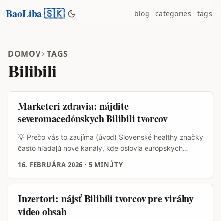
BaoLiba 🇸🇰
blog
categories
tags
DOMOV
TAGS
Bilibili
Marketeri zdravia: nájdite
severomacedónskych Bilibili tvorcov
💡 Prečo vás to zaujíma (úvod) Slovenské healthy značky
často hľadajú nové kanály, kde oslovia európskych
zákazníkov s autenticou. Bilibili nie je len čínska video
16. FEBRUÁRA 2026
·
5 MINÚTY
platforma — jej formáty (dlhé videá, série, mini-
dokumenty, livestream) sú ideálne pre obsah o výžive,
tréningu a wellbeing. Ak chcete expandovať do regiónu
Inzertori: nájsť Bilibili tvorcov pre virálny
Balkánu a nájsť tvorcov z Severného Macedónska,
video obsah
potrebujete praktický, lokalizovaný plán: kde hľadať, ako