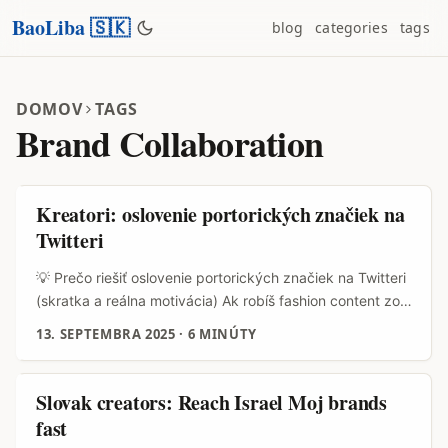
BaoLiba 🇸🇰
blog
categories
tags
DOMOV
TAGS
Brand Collaboration
Kreatori: oslovenie portorických značiek na
Twitteri
💡 Prečo riešiť oslovenie portorických značiek na Twitteri
(skratka a reálna motivácia) Ak robíš fashion content zo
Slovenska a chceš sa preniknúť mimo európsky trh,
13. SEPTEMBRA 2025
·
6 MINÚTY
Portoriko je zaujímavá voľba: pulzujúca streetwear scéna,
silné lokálne labely a značky, ktoré milujú vizuálne
stylingy. Twitter (dnes známy aj ako X) stále žije u
Slovak creators: Reach Israel Moj brands
značiek, kreatívnych riaditeľov a PR tímov, ktorí používajú
fast
platformu na rýchle oznámenia, dropy a scouting