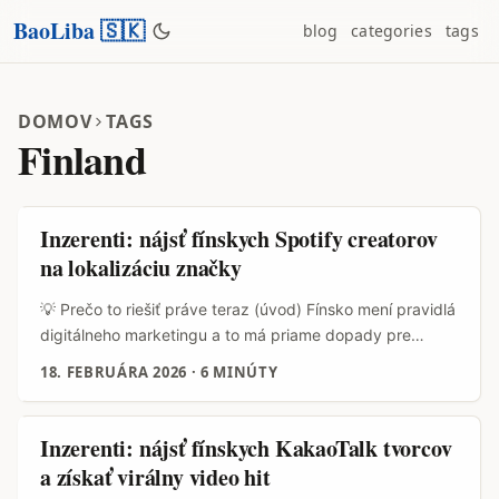
BaoLiba 🇸🇰
blog
categories
tags
DOMOV
TAGS
Finland
Inzerenti: nájsť fínskych Spotify creatorov
na lokalizáciu značky
💡 Prečo to riešiť práve teraz (úvod) Fínsko mení pravidlá
digitálneho marketingu a to má priame dopady pre
každého inzerenta, čo plánuje lokalizovať značku cez
18. FEBRUÁRA 2026
·
6 MINÚTY
miestnych creatorov. Bonusetu.com v reporte z 23.
decembra 2025 upozornil, že pri vstupe do regulovaného
trhu (aktuálne nastavené zmeny s účinnosťou v 2027)
Inzerenti: nájsť fínskych KakaoTalk tvorcov
dochádza k výraznému obmedzeniu využívania
a získať virálny video hit
externých influencerov pri hazardnom marketingu — a to