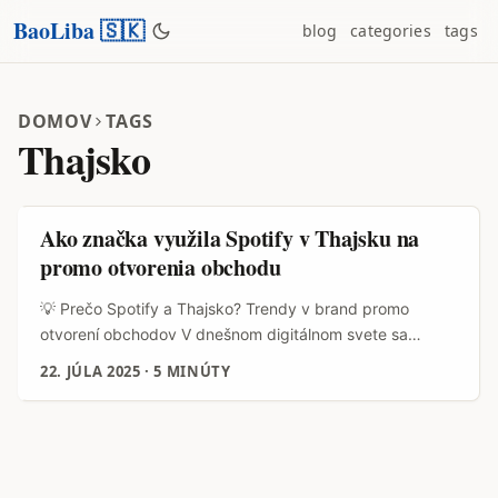
BaoLiba 🇸🇰
blog
categories
tags
DOMOV
TAGS
Thajsko
Ako značka využila Spotify v Thajsku na
promo otvorenia obchodu
💡 Prečo Spotify a Thajsko? Trendy v brand promo
otvorení obchodov V dnešnom digitálnom svete sa
značky čoraz viac snažia zaujať svojich zákazníkov
22. JÚLA 2025
·
5 MINÚTY
nielen klasickou reklamou, ale aj kreatívnymi a zároveň
veľmi cielene zameranými kampaňami. Ak plánujete
otvoriť nový obchod a chcete, aby o ňom vedeli čo
najviac ľudí, nemôžete ignorovať platformy ako Spotify,
ktoré v Thajsku zažívajú masívny rast. ...