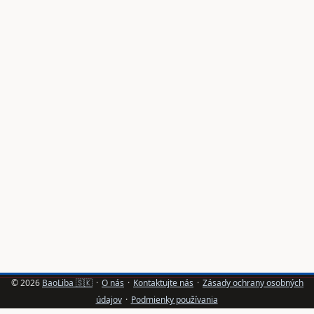
© 2026
BaoLiba 🇸🇰
·
O nás
·
Kontaktujte nás
·
Zásady ochrany osobných
údajov
·
Podmienky používania