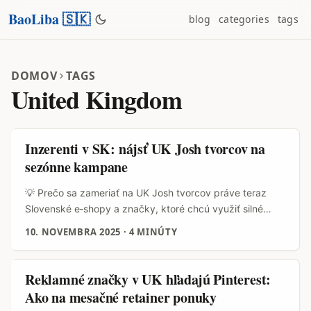
BaoLiba 🇸🇰
blog
categories
tags
DOMOV
TAGS
United Kingdom
Inzerenti v SK: nájsť UK Josh tvorcov na
sezónne kampane
💡 Prečo sa zameriať na UK Josh tvorcov práve teraz
Slovenské e‑shopy a značky, ktoré chcú využiť silné
sezónne obdobia (Black Friday, Vianoce, letné zľavy),
10. NOVEMBRA 2025
·
4 MINÚTY
často hľadajú rýchly, lokálne relevantný dosah v anglicky
hovoriacich trhoch. Platforma Josh sa v posledných
rokoch rozšírila mimo Indie a v UK rastie záujem o krátky,
Reklamné značky v UK hľadajú Pinterest:
energický video obsah — ideálne pre promo akcie typu
Ako na mesačné retainer ponuky
„limited time“ alebo „holiday drop“. ...