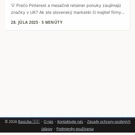
💡 Prečo Pinterest a mesačné retainer ponuky zaujímajú
značky v UK? Ak ste slovenský marketér či majiteľ firmy a
zvažujete, kde nasadiť svoj rozpočet digitálneho
28. JÚLA 2025
·
5 MINÚTY
marketingu, určite ste sa stretli s Pinterestom. Táto
vizuálna platforma už dávno nie je len o zdieľaní fotiek na
inšpiráciu – stala sa serióznym kanálom pre značky, ktoré
chcú v Spojenom kráľovstve (UK) rásť a budovať si
dlhodobý vzťah so zákazníkmi. ...
© 2026
BaoLiba 🇸🇰
·
O nás
·
Kontaktujte nás
·
Zásady ochrany osobných
údajov
·
Podmienky používania