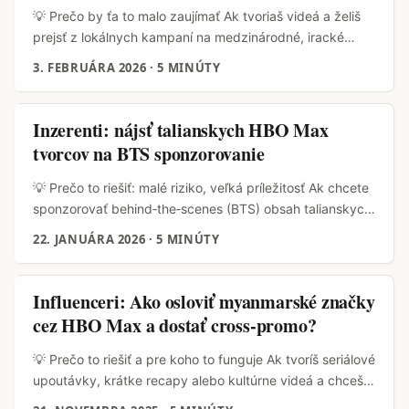
...
💡 Prečo by ťa to malo zaujímať Ak tvoriaš videá a želiš
prejsť z lokálnych kampaní na medzinárodné, iracké
značky na streamingových platformách ako HBO Max sú
3. FEBRUÁRA 2026
·
5 MINÚTY
zaujímavá „niche“. Prečo? Streamingové platformy dnes
spolupracujú so značkami na obsahu, sponzoringu a
lokálnych marketingových kampaniach — to otvára
Inzerenti: nájsť talianskych HBO Max
priestor pre testimonialy, case studies a branded content.
tvorcov na BTS sponzorovanie
Na scéne sa zároveň hýbu akcelerátory a programy,
ktoré prepájajú tvorcov s platformami a filmovými
💡 Prečo to riešiť: malé riziko, veľká príležitosť Ak chcete
financiami (pozri informácie o akcelerátore a cohort-e
sponzorovať behind‑the‑scenes (BTS) obsah talianskych
spomenutom na 1billionsummit.com). To znamená:
tvorcov spojených s HBO Max — dobré rozhodnutie. BTS
22. JANUÁRA 2026
·
5 MINÚTY
existujú oficiálne cesty, kde sa projekty prezentujú pred
formát funguje perfektne na budovanie autenticity,
zástupcami streamovacích služieb (Netflix, Hulu, HBO
zvyšovanie retention a získavanie PR‑friendly materiálu,
Max a HBO Europe) a filmovými distribútormi — príležitosť
ktorý dáva značke „inside access“. Problém je: hľadať
Influenceri: Ako osloviť myanmarské značky
pre kvalitný testimonial obsah, ak vieš, kde a komu
správnych creatorov v Taliansku nie je len o followeroch
cez HBO Max a dostať cross‑promo?
zasiahnuť. ...
— ide o právne riziká, tax compliance a kontext lokálnej
scény. ...
💡 Prečo to riešiť a pre koho to funguje Ak tvoríš seriálové
upoutávky, krátke recapy alebo kultúrne videá a chceš
zvýšiť dosah v juhovýchodnej Ázii, myanmarské značky