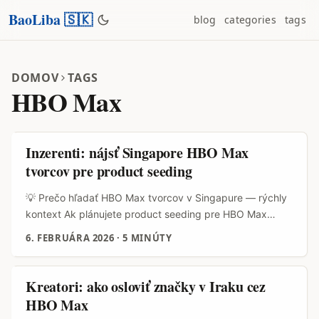
BaoLiba 🇸🇰
blog
categories
tags
DOMOV
TAGS
HBO Max
Inzerenti: nájsť Singapore HBO Max
tvorcov pre product seeding
💡 Prečo hľadať HBO Max tvorcov v Singapure — rýchly
kontext Ak plánujete product seeding pre HBO Max
(promo pre streaming, lifestyle cross-promá, beauty tie-
6. FEBRUÁRA 2026
·
5 MINÚTY
ins) v regióne SEA, Singapur je často prvý trh, ktorý pre
značky testuje lokálne kreatívy a influenceri. Prečo? Má
vysokú penetráciu smartfónov, silné publikum pre
Kreatori: ako osloviť značky v Iraku cez
streaming a tvorcov, čo kombinujú životný štýl so lifestyle
HBO Max
contentom — ideálne pre beauty tie‑ins a promo obsahu.