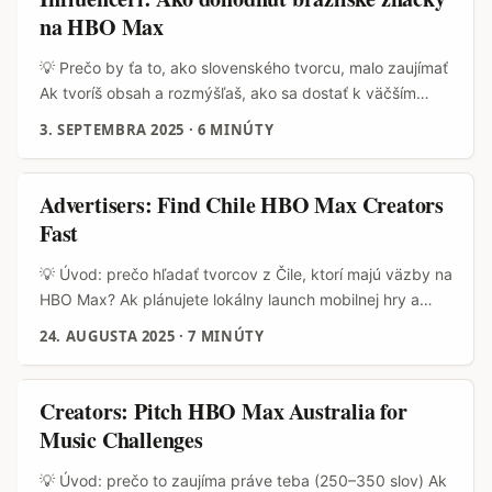
dnes čoraz viac hľadajú export tvárí, micro-influencerov a
na HBO Max
ambasádorov, ktorí vedia autenticky rozprávať o
produktoch — aj ak sú vytiahnutí cez platformy ako HBO
💡 Prečo by ťa to, ako slovenského tvorcu, malo zaujímať
Max, lokálne streamovacie partnerstvá či priama digitálna
Ak tvoríš obsah a rozmýšľaš, ako sa dostať k väčším
reklama. ...
peniazom a dlhodobým zmluvám, Brazília je trh, ktorý má
3. SEPTEMBRA 2025
·
6 MINÚTY
zmysel. HBO Max tam nie je len streaming — pre značky
to môže byť prémiové prostredie, kde sa propagácia
páruje s obsahovými otvoreniami, premiérami a lokálnymi
Advertisers: Find Chile HBO Max Creators
kampaňami. Pre tvorcu to znamená: vyššia cena za
Fast
spoluprácu, ale aj väčšie očakávania a potrebu lokálneho
know-how. ...
💡 Úvod: prečo hľadať tvorcov z Čile, ktorí majú väzby na
HBO Max? Ak plánujete lokálny launch mobilnej hry a
zvažujete latinskoamerický trh, Čile môže byť ticho
24. AUGUSTA 2025
·
7 MINÚTY
výborná šachovnica. Prečo? V krajine sú silné tvorivé
komunity, rastúca infraštruktúra produkcie a stále viac
tvorcov pracuje aj s profesionálnymi streamovými alebo
Creators: Pitch HBO Max Australia for
televíznymi projektmi — vrátane titulov dostupných na
Music Challenges
platformách ako HBO Max. Pre slovenského inzerenta,
ktorý chce spustiť global-first alebo regionálny launch, je
💡 Úvod: prečo to zaujíma práve teba (250–350 slov) Ak