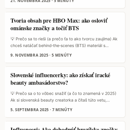
21. NOVEMBRA 2025
·
5 MINÚTY
sú neobjaveným zdrojom partnerstiev — obzvlášť keď ide
o obsah, ktorý rezonuje s diasporou alebo regionálnymi
divákmi HBO Max. Problém je jasný: ako nájsť relevantné
Tvoria obsah pre HBO Max: ako osloviť
značky v Mjanmarsku, ako im predať hodnotu
ománske značky a točiť BTS
cross‑promo na platforme typu HBO Max a ako zvládnuť
logistiky (jazyk, práva, distribúcia)? ...
💡 Prečo sa to rieši (a prečo ťa to ako tvorcu zaujíma) Ak
chceš natáčať behind‑the‑scenes (BTS) materiál s
ománskymi značkami zapojenými do projektu HBO Max,
9. NOVEMBRA 2025
·
5 MINÚTY
neznamená to len “poslať DM a dúfať”. Ide o komplexný
mix práv, lokálnych kontaktov a brand safety
požiadaviek — a áno, HBO Max projekty majú obvykle
Slovenské influencerky: ako získať iracké
prísnejší režim než bežná komerčná spolupráca. ...
beauty ambasádorstvo?
💡 Prečo sa o to vôbec snažiť (a čo to znamená v 2025)
Ak si slovenská beauty creatorka a čítaš túto vetu,
pravdepodobne ťa zaujíma: prečo by som sa mala snažiť
5. SEPTEMBRA 2025
·
7 MINÚTY
osloviť iracké značky, ktoré majú nejaký vzťah k službe
ako HBO Max? Odpoveď: trhy mimo EÚ rastú a regionálne
značky z oblasti MENA (Blízky východ a Severná Afrika)
Influenceri: Ako dohodnúť brazílske značky