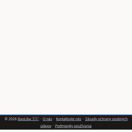
masívny: kampaň vygenerovala približne 6,4 miliardy
platených impresií, sociálne konverzácie sa zdvojnásobili
a pozitívny sentiment stúpol o 56% (referencia: internal
campaign summary / Giant Spoon / HBO). ...
© 2026
BaoLiba 🇸🇰
·
O nás
·
Kontaktujte nás
·
Zásady ochrany osobných
údajov
·
Podmienky používania